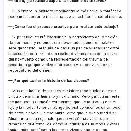
—Para ti, ¿
la realidad supera la ficción o es al revés?
—Sí, siempre, ni siquiera imaginando lo más cruel o fantástico
podemos superar lo marciano que se está poniendo el mundo.
—¿Cómo fue el proceso creativo para realizar este trabajo?
—Al principio intenté escribir sin la herramienta de la ficción
de por medio y no pude, era devastador poner en palabra
este genocidio. Después de darle un par de vueltas encontré
la solución: correrme de la realidad y hablar desde la figura
del no-muerto como una representación del trauma del
pasado, algo que vuelve al presente y se convierte en un
recordatorio del crimen.
—¿Por qué contar la historia de los visones?
—Más que hablar de visones me interesaba hablar de este
vínculo de animal humano y no-humano. Pero particularmente,
me llamaba la atención este animal que se lo asocia con el
lujo y la moda, tener un abrigo de piel de visón es un símbolo
de estatus social. En ese punto, creo que lo que sucedió en
Dinamarca es un ejemplo que se volvió más visible, por la
dimensión que tomó, de cómo la industria de la moda y otras
tantas más, cosifican a los seres vivos y hacen cosas