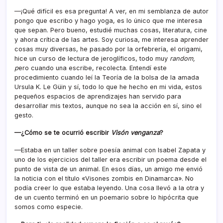
—¡Qué difícil es esa pregunta! A ver, en mi semblanza de autor
pongo que escribo y hago yoga, es lo único que me interesa
que sepan. Pero bueno, estudié muchas cosas, literatura, cine
y ahora crítica de las artes. Soy curiosa, me interesa aprender
cosas muy diversas, he pasado por la orfebrería, el origami,
hice un curso de lectura de jeroglíficos, todo muy
random,
p
ero cuando una escribe, recolecta. Entendí este
procedimiento cuando leí la Teoría de la bolsa de la amada
Ursula K. Le Güin y sí, todo lo que he hecho en mi vida, estos
pequeños espacios de aprendizajes han servido para
desarrollar mis textos, aunque no sea la acción en sí, sino el
gesto.
—¿Cómo se te ocurrió escribir
Visón venganza
?
—Estaba en un taller sobre poesía animal con Isabel Zapata y
uno de los ejercicios del taller era escribir un poema desde el
punto de vista de un animal. En esos días, un amigo me envió
la noticia con el título «Visones zombis en Dinamarca». No
podía creer lo que estaba leyendo. Una cosa llevó a la otra y
de un cuento terminó en un poemario sobre lo hipócrita que
somos como especie.