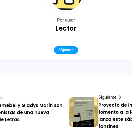
Por autor
Lector
Sígueme
Siguiente
or
Proyecto de i
emebel y Gladys Marín son
fomento a la 
nistas de una nueva
lanza este sá
e Letras
fanzines