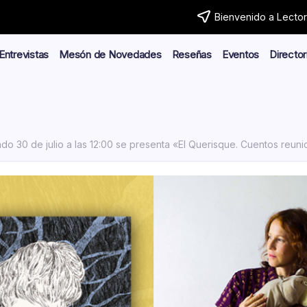
Bienvenido a Lector.
Entrevistas
Mesón de Novedades
Reseñas
Eventos
Director
do 30 de julio a las 12:00 se presenta «El Querisque. Cuentos reu