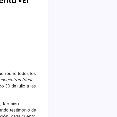
enta «El
ue reúne todos los
encuentros (des)
o 30 de julio a las
 tan bien
ando testimonio de
ición, cada cuento