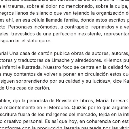
 el trauma, sobre el dolor no mencionado, sobre la culpa, 
egros llenos de silencio que van tejiendo la organización de
s ahí, en esa célula llamada familia, donde estos escritos p
cto. Personajes incómodos, a contrapelo, reprimidos y a 
rcales, travestidos de una perfección inexistente, represent
sguardar el statu quo».
orial Una casa de cartón publica obras de autores, autoras,
uctores y traductoras de Limache y alrededores. «Hemos pu
ra infantil e ilustrada. Nuestro foco se centra en la calidad f
s muy contentos de volver a poner en circulación estos c
iguen sorprendiendo por su calidad y su lucidez», dice K
l de Una casa de cartón.
ble», dijo la periodista de Revista de Libros, María Teresa 
ada recientemente en El Mercurio. Quizás por lo que argum
critura fuera de los márgenes del mercado, tejida en la int
so creativo personal. Es así que hoy, en coherencia con es
onforme con la producción literaria pauteada por las vitri