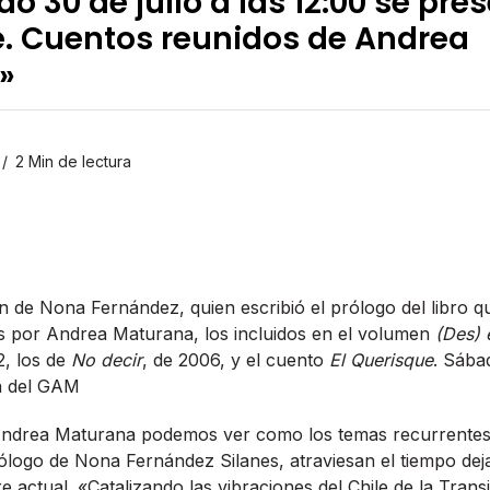
o 30 de julio a las 12:00 se pres
. Cuentos reunidos de Andrea
»
2 Min de lectura
ón de Nona Fernández, quien escribió el prólogo del libro q
s por Andrea Maturana, los incluidos en el volumen
(Des) 
2, los de
No decir
, de 2006, y el cuento
El Querisque
. Sábad
ía del GAM
 Andrea Maturana podemos ver como los temas recurrentes,
ólogo de Nona Fernández Silanes, atraviesan el tiempo dej
e actual. «Catalizando las vibraciones del Chile de la Trans