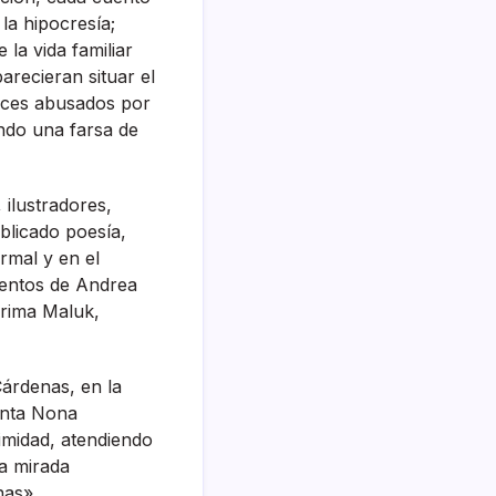
la hipocresía;
 la vida familiar
arecieran situar el
veces abusados por
ando una farsa de
 ilustradores,
blicado poesía,
ormal y en el
uentos de Andrea
arima Maluk,
Cárdenas, en la
enta Nona
imidad, atendiendo
ta mirada
nas».