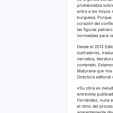
problematiza sobre
entra a los hoyos n
burguesa. Porque e
corazón del confli
las figuras patria
normalidad para re
Desde el 2013 Edit
ilustradores, trad
narrativa, literatu
contenido. Estamo
Maturana que nos s
Directora editoria
«Su obra es ineludi
entrevista public
Fernández, «una es
el ritmo del proce
aparentemente disc