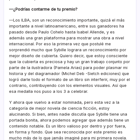
—¿Podrías contarme de tu premio?
—Los ILBA, son un reconocimiento importante, quizá el más
importante a nivel latinoamericano, entre sus ganadores ha
pasado desde Paulo Cohelo hasta Isabel Allende, y es
además una gran plataforma para mostrar una obra a nivel
internacional. Por eso la primera vez que postulé me
sorprendió mucho que Sybille lograra un reconocimiento por
mejor diseño de cubierta. Quiero decir, que estoy consciente
que la cubierta es preciosa y hay un gran trabajo conjunto por
parte de la ilustradora (Pamela Arias) para poder plasmar mi
historia y del diagramador (Michel Deb -Sietch ediciones) que
logró darle todo el formato de un libro sin interferir, muy por el
contrario, contribuyendo con los elementos visuales. Así que
esa medalla nos puso a los 3 a celebrar.
Y ahora que vuelvo a estar nominada, pero esta vez a la
categoría de mejor novela de ciencia ficción, estoy
alucinando. Si bien, antes nadie discutía que Sybille tiene una
portada bonita, ahora podemos agregar que además tiene un
contenido notable. Es un libro valioso por dentro y por fuera,
en forma y fondo. Que sea reconocida por este premio es
mucho más de lo que jamás imaginé para mi primera novela.