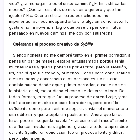
vida? ¿La monogamia es el único camino? ¿El fin justifica los
medios? ¿Qué tan distintos somos como genero y que tan
iguales? Etc. Quería retratar otras posibilidades, no
imponerlas, por eso independiente si a alguien como lector le
gusta o no mi novela, si logro que pase un par de minutos
pensando en nuevos caminos, me doy por satisfecha.
—Cuéntanos el proceso creativo de
Sybille
—Siendo honesta no me demoré tanto en el primer borrador, a
penas un par de meses, estaba entusiasmada porque tenía
muchas ideas y quería ponerlas por escrito, pero la revisión,
uff, eso sí que fue trabajo, al menos 3 años para darle sentido
a estas ideas y coherencia a los personajes. La historia
cambió mucho desde aquel primer borrador, aunque no se si
la historia en sí, mejor dicho el cómo se desarrolló todo. De
todas formas, creo que fue un proceso de aprendizaje, y me
tocó aprender mucho de esos borradores, pero crecí lo
suficiente como para sentirme segura, enviar el manuscrito a
una editorial y que aceptaran publicarme. Ahora que lancé
hace poco mi segunda novela “El asesino del Trauco” siento
que flui con mucha más agilidad, gracias a todo lo aprendido
durante Sybille, en conclusión fue un proceso lento y difícil,
pero valió la pena.