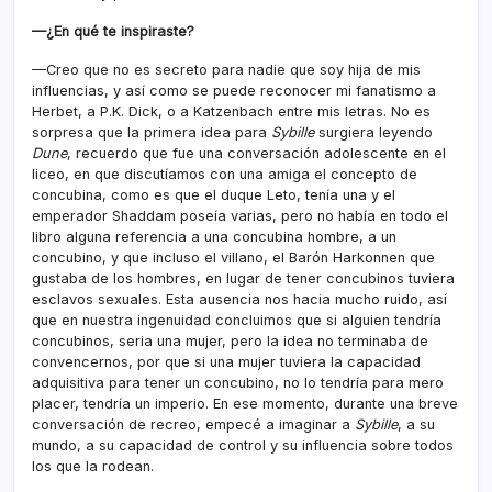
—¿En qué te inspiraste?
—Creo que no es secreto para nadie que soy hija de mis
influencias, y así como se puede reconocer mi fanatismo a
Herbet, a P.K. Dick, o a Katzenbach entre mis letras. No es
sorpresa que la primera idea para
Sybille
surgiera leyendo
Dune
, recuerdo que fue una conversación adolescente en el
liceo, en que discutíamos con una amiga el concepto de
concubina, como es que el duque Leto, tenía una y el
emperador Shaddam poseía varias, pero no había en todo el
libro alguna referencia a una concubina hombre, a un
concubino, y que incluso el villano, el Barón Harkonnen que
gustaba de los hombres, en lugar de tener concubinos tuviera
esclavos sexuales. Esta ausencia nos hacia mucho ruido, así
que en nuestra ingenuidad concluimos que si alguien tendría
concubinos, seria una mujer, pero la idea no terminaba de
convencernos, por que si una mujer tuviera la capacidad
adquisitiva para tener un concubino, no lo tendría para mero
placer, tendría un imperio. En ese momento, durante una breve
conversación de recreo, empecé a imaginar a
Sybille
, a su
mundo, a su capacidad de control y su influencia sobre todos
los que la rodean.