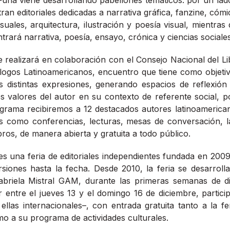
n editoriales dedicadas a narrativa gráfica, fanzine, cómic, 
isuales, arquitectura, ilustración y poesía visual, mientra
trará narrativa, poesía, ensayo, crónica y ciencias sociales
 realizará en colaboración con el Consejo Nacional del Lib
iálogos Latinoamericanos, encuentro que tiene como objeti
us distintas expresiones, generando espacios de reflexión
os valores del autor en su contexto de referente social, pol
ograma recibiremos a 12 destacados autores latinoamerican
ades como conferencias, lecturas, mesas de conversación, 
bros, de manera abierta y gratuita a todo público.
 es una feria de editoriales independientes fundada en 2009
rsiones hasta la fecha. Desde 2010, la feria se desarroll
abriela Mistral GAM, durante las primeras semanas de d
 entre el jueves 13 y el domingo 16 de diciembre, partic
 ellas internacionales–, con entrada gratuita tanto a la fe
mo a su programa de actividades culturales.