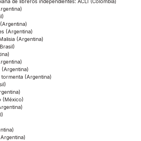
ana de libreros independientes: ACLI (Colombia)
rgentina)
l)
 (Argentina)
es (Argentina)
 Malisia (Argentina)
Brasil)
ina)
rgentina)
 (Argentina)
e tormenta (Argentina)
il)
rgentina)
o (México)
Argentina)
l)
ntina)
(Argentina)