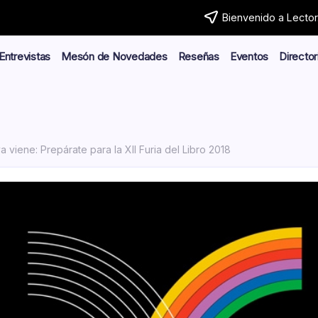
Bienvenido a Lector.
Entrevistas
Mesón de Novedades
Reseñas
Eventos
Director
ya viene: Prepárate para la XII Furia del Libro 2018