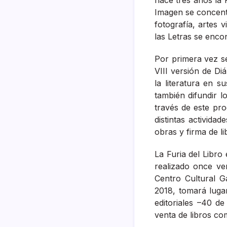
Imagen se concentra
fotografía, artes v
las Letras se encon
Por primera vez se
VIII versión de D
la literatura en s
también difundir l
través de este pr
distintas activid
obras y firma de li
La Furia del Libro
realizado once ve
Centro Cultural G
2018, tomará lugar
editoriales –40 de
venta de libros co