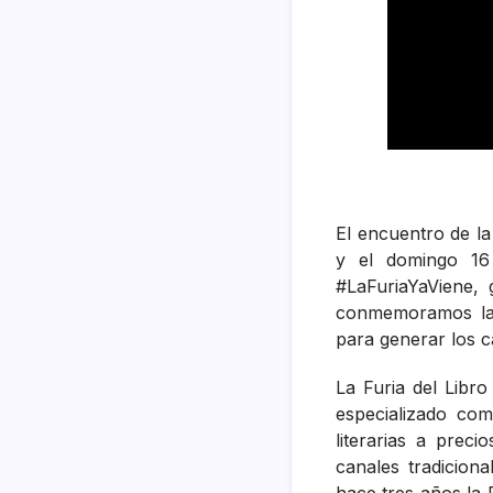
El encuentro de la
y el domingo 16
#LaFuriaYaViene,
conmemoramos la 
para generar los 
La Furia del Libr
especializado com
literarias a preci
canales tradiciona
hace tres años la 