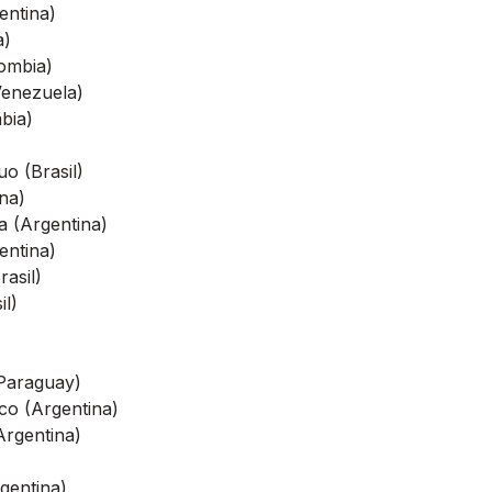
entina)
a)
lombia)
Venezuela)
bia)
o (Brasil)
na)
a (Argentina)
entina)
rasil)
il)
(Paraguay)
ico (Argentina)
Argentina)
gentina)