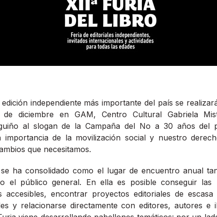
 edición independiente más importante del país se realizará
 de diciembre en GAM, Centro Cultural Gabriela Mist
 guiño al slogan de la Campaña del No a 30 años del pl
importancia de la movilización social y nuestro derech
cambios que necesitamos.
o se ha consolidado como el lugar de encuentro anual tan
o el público general. En ella es posible conseguir las
os accesibles, encontrar proyectos editoriales de escasa
les y relacionarse directamente con editores, autores e 
Furia viene desarrollando pabellones temáticos: por un lado