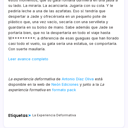
estos momentos, que su gata romana durmiera en una jaula a
su lado. La miraría. La acariciaría. Jugaría con su cola. Y le
pediría leche a una de las azafatas. Eso sí: tendría que
despertar a Jade y ofrecérsela en un pequeño pote de
plástico que, una vez vacío, secaría con una servilleta y
guardaría en su bolso de mano. Sabe además que Jade se
portaría bien, que no la despertaría en todo el viaje hasta
W*********; a diferencia de esas guaguas que han llorado
casi todo el vuelo, su gata sería una estatua, se comportaría.
Con suerte maullaría.
Leer avance completo
La experiencia deformativa
de
Antonio Díaz Oliva
está
disponible en la web de
Neón Ediciones
y junto a la
La
experiencia formativa
en
formato pack
Etiquetas:
La Experiencia Deformativa