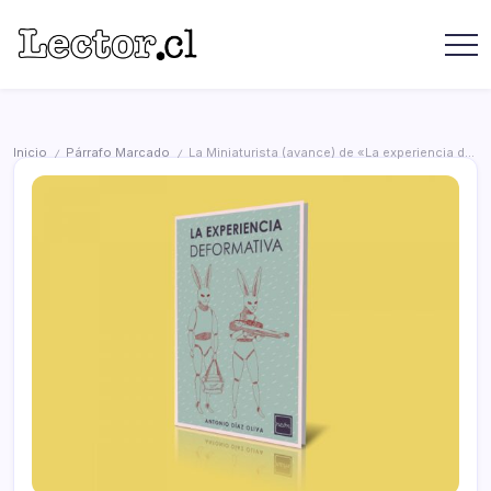
Saltar
contenido
Revista
Lector
Lector
-
Libros
Chilenos
Libros
Literatura
de
Chilena
Inicio
Párrafo Marcado
La Miniaturista (avance) de «La experiencia deformativa» de Antonio Díaz Oliva
/
/
editoriales
independientes
chilenas