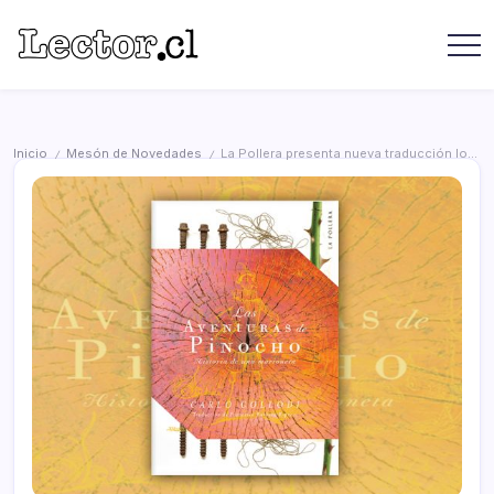
Saltar
contenido
Revista
Lector
Lector
-
Libros
Chilenos
Libros
Literatura
de
Chilena
Inicio
Mesón de Novedades
La Pollera presenta nueva traducción local del clásico infantil Las aventuras de Pinocho
/
/
editoriales
independientes
chilenas