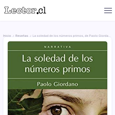
Saltar
contenido
Revista
Lector
Lector
-
Libros
Chilenos
Libros
Literatura
de
Chilena
Inicio
Reseñas
La soledad de los números primos, de Paolo Giordano (2008)
/
/
editoriales
independientes
chilenas