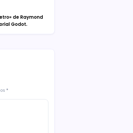
metro» de Raymond
orial Godot.
dos
*