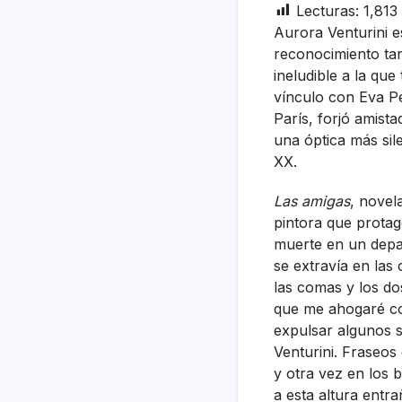
Lecturas:
1,813
Aurora Venturini e
reconocimiento tar
ineludible a la qu
vínculo con Eva Per
París, forjó amist
una óptica más sil
XX.
Las amigas
, novela
pintora que prota
muerte en un depar
se extravía en las
las comas y los do
que me ahogaré con
expulsar algunos s
Venturini. Fraseos
y otra vez en los 
a esta altura entra