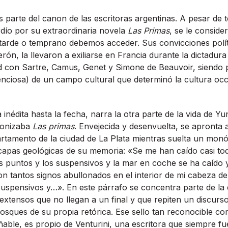
s parte del canon de las escritoras argentinas. A pesar de 
dío por su extraordinaria novela
Las Primas
, se le consid
e tarde o temprano debemos acceder. Sus convicciones polí
ón, la llevaron a exiliarse en Francia durante la dictadura 
ad con Sartre, Camus, Genet y Simone de Beauvoir, siendo 
enciosa) de un campo cultural que determinó la cultura occi
 inédita hasta la fecha, narra la otra parte de la vida de Yu
gonizaba
Las primas
. Envejecida y desenvuelta, se apronta 
tamento de la ciudad de La Plata mientras suelta un monól
 capas geológicas de su memoria: «Se me han caído casi to
s puntos y los suspensivos y la mar en coche se ha caído 
 tantos signos abullonados en el interior de mi cabeza de 
uspensivos y…». En este párrafo se concentra parte de la 
 extensos que no llegan a un final y que repiten un discurs
bosques de su propia retórica. Ese sello tan reconocible 
ñable, es propio de Venturini, una escritora que siempre fu