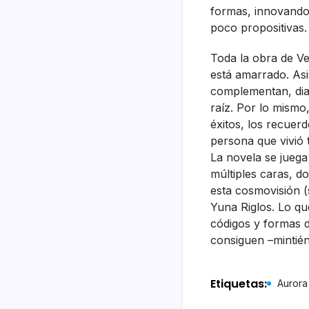
formas, innovando 
poco propositivas.
Toda la obra de Ve
está amarrado. Asi
complementan, dia
raíz. Por lo mismo
éxitos, los recuer
persona que vivió
La novela se juega
múltiples caras, d
esta cosmovisión (s
Yuna Riglos. Lo q
códigos y formas d
consiguen –mintié
Etiquetas:
Aurora 