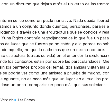
con un discurso que dejara atrás el universo de las trama
nturini se lee como un puzle narrativo. Nada queda liberad
stimos a un conjunto donde cuentos, personajes, parajes e 
logando a través de una arquitectura que se condice y rel
, Yuna Riglos continúa regocijándose de lo que fue un pas
dos de luces que se fueron ya no están y ella parece no sab
 todo aquello, no queda nada más que un mismo nombre.
 su estructura (quizás su vida) en el entender la existenci
onde los contextos están por sobre las particularidades. M
in los panfletos propios del tema), dos amigas visitan las ú
ue se podría ver como una amistad a prueba de mucho, co
e aguante, no es nada más que un lugar en el cual las pro
ndose un poco- compartir un poco más que sus soledades.
Venturini
Las Primas