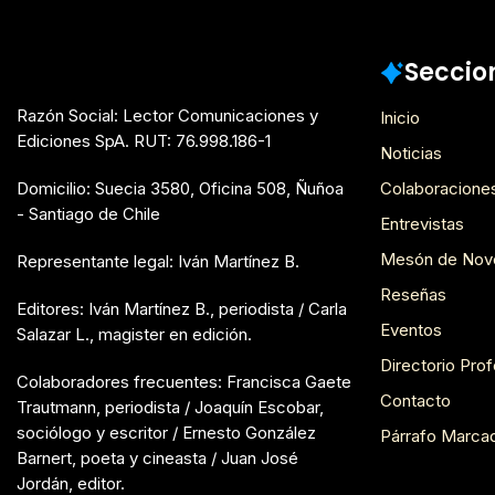
Seccio
Razón Social: Lector Comunicaciones y
Inicio
Ediciones SpA. RUT: 76.998.186-1
Noticias
Domicilio: Suecia 3580, Oficina 508, Ñuñoa
Colaboracione
- Santiago de Chile
Entrevistas
Mesón de Nov
Representante legal: Iván Martínez B.
Reseñas
Editores: Iván Martínez B., periodista / Carla
Eventos
Salazar L., magister en edición.
Directorio Prof
Colaboradores frecuentes: Francisca Gaete
Contacto
Trautmann, periodista / Joaquín Escobar,
sociólogo y escritor / Ernesto González
Párrafo Marca
Barnert, poeta y cineasta / Juan José
Jordán, editor.