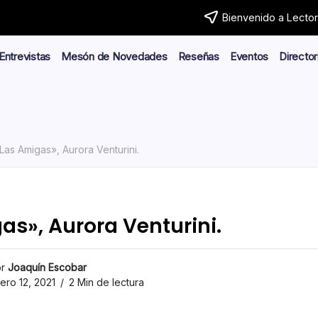
Bienvenido a Lector.
Entrevistas
Mesón de Novedades
Reseñas
Eventos
Director
Las Amigas», Aurora Venturini.
as», Aurora Venturini.
r
Joaquín Escobar
ero 12, 2021
2 Min de lectura