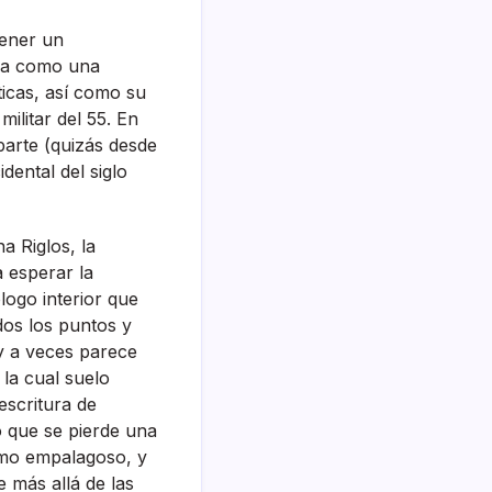
tener un
era como una
ticas, así como su
militar del 55. En
parte (quizás desde
dental del siglo
na Riglos, la
a esperar la
ogo interior que
dos los puntos y
y a veces parece
la cual suelo
escritura de
o que se pierde una
como empalagoso, y
e más allá de las