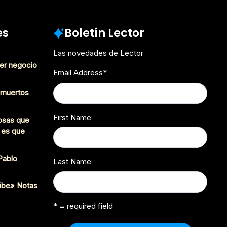
es
Boletín Lector
Las novedades de Lector
er negocio
Email Address
*
s muertos
First Name
cosas que
 es que
 Pablo
Last Name
ibe» Notas
* = required field