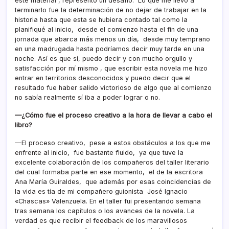
este material , representó un desafío. Lo que me llevó a
terminarlo fue la determinación de no dejar de trabajar en la
historia hasta que esta se hubiera contado tal como la
planifiqué al inicio, desde el comienzo hasta el fin de una
jornada que abarca más menos un día, desde muy temprano
en una madrugada hasta podríamos decir muy tarde en una
noche. Así es que sí, puedo decir y con mucho orgullo y
satisfacción por mí mismo , que escribir esta novela me hizo
entrar en territorios desconocidos y puedo decir que el
resultado fue haber salido victorioso de algo que al comienzo
no sabía realmente sí iba a poder lograr o no.
—¿Cómo fue el proceso creativo a la hora de llevar a cabo el
libro?
—El proceso creativo, pese a estos obstáculos a los que me
enfrente al inicio, fue bastante fluido, ya que tuve la
excelente colaboración de los compañeros del taller literario
del cual formaba parte en ese momento, el de la escritora
Ana María Guiraldes, que además por esas coincidencias de
la vida es tía de mi compañero guionista José Ignacio
«Chascas» Valenzuela. En el taller fui presentando semana
tras semana los capítulos o los avances de la novela. La
verdad es que recibir el feedback de los maravillosos