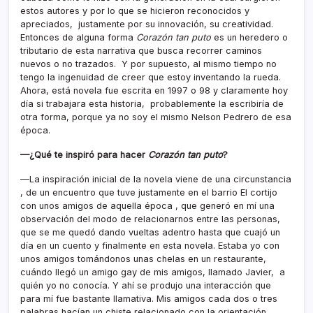
estos autores y por lo que se hicieron reconocidos y
apreciados, justamente por su innovación, su creatividad.
Entonces de alguna forma
Corazón tan puto
es un heredero o
tributario de esta narrativa que busca recorrer caminos
nuevos o no trazados. Y por supuesto, al mismo tiempo no
tengo la ingenuidad de creer que estoy inventando la rueda.
Ahora, está novela fue escrita en 1997 o 98 y claramente hoy
día si trabajara esta historia, probablemente la escribiría de
otra forma, porque ya no soy el mismo Nelson Pedrero de esa
época.
—¿Qué te inspiró para hacer
Corazón tan puto
?
—La inspiración inicial de la novela viene de una circunstancia
, de un encuentro que tuve justamente en el barrio El cortijo
con unos amigos de aquella época , que generó en mí una
observación del modo de relacionarnos entre las personas,
que se me quedó dando vueltas adentro hasta que cuajó un
día en un cuento y finalmente en esta novela. Estaba yo con
unos amigos tomándonos unas chelas en un restaurante,
cuándo llegó un amigo gay de mis amigos, llamado Javier, a
quién yo no conocía. Y ahí se produjo una interacción que
para mí fue bastante llamativa. Mis amigos cada dos o tres
palabras hacían un chiste relacionado con la orientación