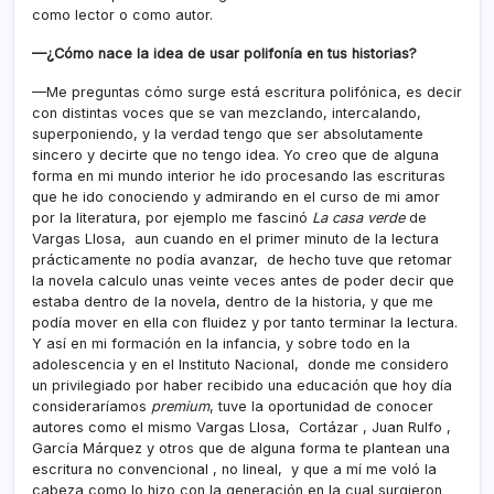
como lector o como autor.
—¿Cómo nace la idea de usar polifonía en tus historias?
—Me preguntas cómo surge está escritura polifónica, es decir
con distintas voces que se van mezclando, intercalando,
superponiendo, y la verdad tengo que ser absolutamente
sincero y decirte que no tengo idea. Yo creo que de alguna
forma en mi mundo interior he ido procesando las escrituras
que he ido conociendo y admirando en el curso de mi amor
por la literatura, por ejemplo me fascinó
La casa verde
de
Vargas Llosa, aun cuando en el primer minuto de la lectura
prácticamente no podía avanzar, de hecho tuve que retomar
la novela calculo unas veinte veces antes de poder decir que
estaba dentro de la novela, dentro de la historia, y que me
podía mover en ella con fluidez y por tanto terminar la lectura.
Y así en mi formación en la infancia, y sobre todo en la
adolescencia y en el Instituto Nacional, donde me considero
un privilegiado por haber recibido una educación que hoy día
consideraríamos
premium
, tuve la oportunidad de conocer
autores como el mismo Vargas Llosa, Cortázar , Juan Rulfo ,
García Márquez y otros que de alguna forma te plantean una
escritura no convencional , no lineal, y que a mí me voló la
cabeza como lo hizo con la generación en la cual surgieron