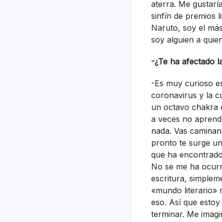
aterra. Me gustarí
sinfín de premios l
Naruto, soy el má
soy alguien a quien
-¿Te ha afectado l
-Es muy curioso es
coronavirus y la 
un octavo chakra 
a veces no aprende
nada. Vas caminand
pronto te surge un
que ha encontrado 
No se me ha ocurr
escritura, simpleme
«mundo literario» 
eso. Así que estoy
terminar. Me imagi