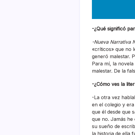
-¿Qué significó pa
-Nueva Narrativa 
«críticos» que no l
generó malestar. P
Para mí, la novel
malestar. De la fal
-¿Cómo ves la lite
-La otra vez habla
en el colegio y er
que él desde que 
que no. Jamás he e
su sueño de escrib
la historia de ella