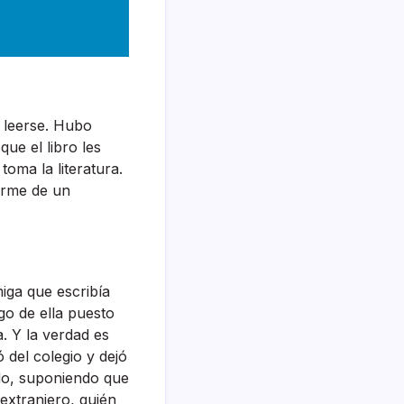
 leerse. Hubo
ue el libro les
oma la literatura.
arme de un
iga que escribía
go de ella puesto
. Y la verdad es
 del colegio y dejó
ido, suponiendo que
 extranjero, quién