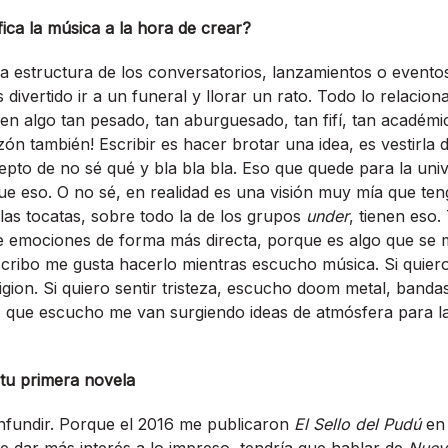
ifica la música a la hora de crear?
 la estructura de los conversatorios, lanzamientos o eventos
divertido ir a un funeral y llorar un rato. Todo lo relacion
 en algo tan pesado, tan aburguesado, tan fifí, tan académi
zón también! Escribir es hacer brotar una idea, es vestirla
epto de no sé qué y bla bla bla. Eso que quede para la univ
que eso. O no sé, en realidad es una visión muy mía que te
las tocatas, sobre todo la de los grupos
under
, tienen eso.
e emociones de forma más directa, porque es algo que se 
cribo me gusta hacerlo mientras escucho música. Si quiero
gion. Si quiero sentir tristeza, escucho doom metal, band
o que escucho me van surgiendo ideas de atmósfera para l
tu primera novela
nfundir. Porque el 2016 me publicaron
El Sello del Pudú
en 