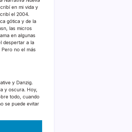
a Narrativa Nueva
cribí en mi vida y
scribí el 2004.
ca gótica y de la
msn, las micros
trama en algunas
 despertar a la
. Pero no el más
tive y Danzig.
a y oscura. Hoy,
obre todo, cuando
no se puede evitar