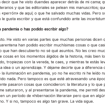
a decir que he visto duendes aparecer detrás de mi cama; 
iterarios y que las editoriales se pelean mis manuscritos; q
s «perrón» de aquí; o que he salvado muchas vidas. Pero 
 le gusta escribir y que está confundido ante las incertidum
a pandemia o has podido escribir algo?
to. He visto en varias partes que muchas personas dicen q
cuarentena han podido escribir muchísimas cosas o que ca
o que han descubierto no sé qué asuntos. No les creo muc
 cosas en los momentos álgidos de la historia, más bien l
o, tropiezas con la vereda, te caes, y mientras te estás l
a idea o un aprendizaje. Y déjame decirte que a diferencia 
la iluminación en pandemia, yo no he escrito ni he leído na
ido nada. Pero tampoco es que esté atravesando una épo
nte pasaron cosas que coincidieron: la literatura y lo que 
me saturaron, y al presentarse la pandemia, me permití de
 en un período de «hibernación literaria» pero que en alg
no. Y si no, tampoco es algo tan grave. La vida sigue.