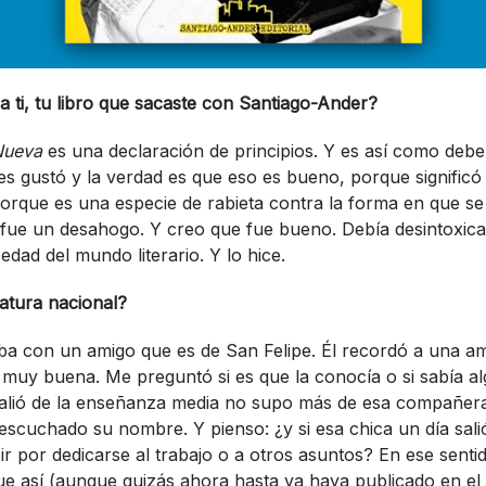
ra ti, tu libro que sacaste con Santiago-Ander?
Nueva
es una declaración de principios. Y es así como debe
es gustó y la verdad es que eso es bueno, porque significó q
orque es una especie de rabieta contra la forma en que se t
a fue un desahogo. Y creo que fue bueno. Debía desintoxic
sedad del mundo literario. Y lo hice.
ratura nacional?
ba con un amigo que es de San Felipe. Él recordó a una am
a muy buena. Me preguntó si es que la conocía o si sabía al
salió de la enseñanza media no supo más de esa compañera
scuchado su nombre. Y pienso: ¿y si esa chica un día salió
ir por dedicarse al trabajo o a otros asuntos? En ese sent
 fue así (aunque quizás ahora hasta ya haya publicado en el