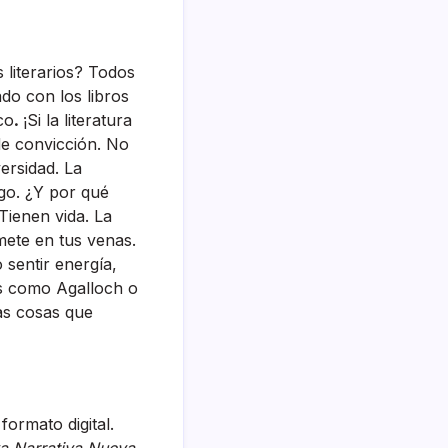
 literarios? Todos
ado con los libros
co
.
¡Si la literatura
 de convicción. No
ersidad. La
ngo. ¿Y por qué
 Tienen vida. La
mete en tus venas.
 sentir energía,
as como Agalloch o
as cosas que
formato digital.