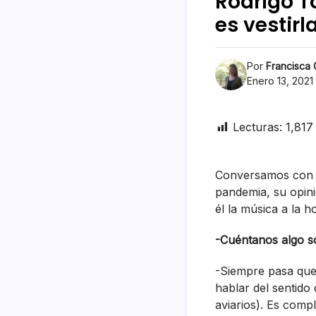
Rodrigo To
es vestirl
Por
Francisca
Enero 13, 2021
Lecturas:
1,817
Conversamos con e
pandemia, su opinió
él la música a la h
-Cuéntanos algo so
-Siempre pasa que 
hablar del sentido
aviarios). Es comp