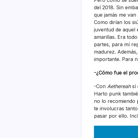
Pero como se suele
del 2018. Sin embar
que jamás me van a
Como dirían los siú
juventud de aquel e
amarillas. Era tod
partes, para mí re
madurez. Además, l
importante. Para n
-¿Cómo fue el proc
-Con
Aethereah
sí
Harto punk tambié
no lo recomiendo 
te involucras tant
pasar por ello. Inc