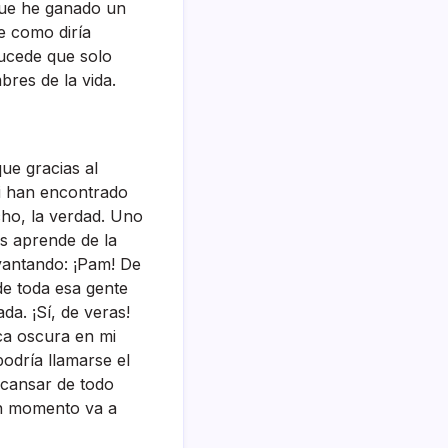
que he ganado un
ue como diría
sucede que solo
bres de la vida.
ue gracias al
si han encontrado
ho, la verdad. Uno
os aprende de la
evantando: ¡Pam! De
de toda esa gente
da. ¡Sí, de veras!
ca oscura en mi
podría llamarse el
scansar de todo
ún momento va a