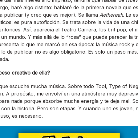
 dar más interés a lo impreso, tendría que hablar de
Nuev
go, haré algo distinto: hablaré de la primera novela que es
 publicar (y creo que es mejor). Se llama
Aethereah
. La e
ticos: es pura autoficción. Se trata sobre la vida de una chi
ntonces. Así, aparecía el Teatro Carrera, los brit pop, el 
o un mundo. Y más allá de lo “rosa” que pueda parecer la 
presenta lo que me marcó en esa época: la música rock y el
o de publicar no es algo obligatorio. Es solo un paso más
ada.
eso creativo de ella?
 que escuché mucha música. Sobre todo Tool, Type of Nega
n. A propósito, me envolví en una atmósfera muy depresiv
para nada porque absorbe mucha energía y te deja mal. S
o con la historia. Pero son etapas. Y cuando uno es joven, 
luso, es necesario.