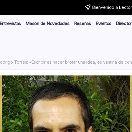
Bienvenido a Lector.
Entrevistas
Mesón de Novedades
Reseñas
Eventos
Director
odrigo Torres: «Escribir es hacer brotar una idea, es vestirla de co