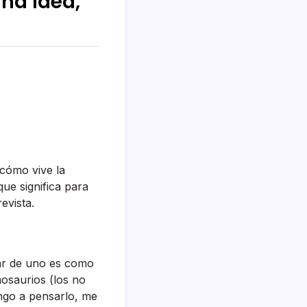
una idea,
cómo vive la
que significa para
evista.
lar de uno es como
nosaurios (los no
engo a pensarlo, me