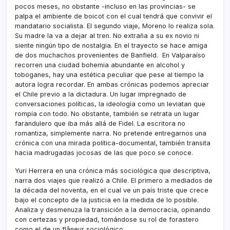
pocos meses, no obstante -incluso en las provincias- se
palpa el ambiente de boicot con el cual tendrá que convivir el
mandatario socialista. El segundo viaje, Moreno lo realiza sola.
Su madre la va a dejar al tren. No extraña a su ex novio ni
siente ningún tipo de nostalgia. En el trayecto se hace amiga
de dos muchachos provenientes de Banfield. En Valparaíso
recorren una ciudad bohemia abundante en alcohol y
toboganes, hay una estética peculiar que pese al tiempo la
autora logra recordar. En ambas crónicas podemos apreciar
el Chile previo a la dictadura. Un lugar impregnado de
conversaciones políticas, la ideología como un leviatan que
rompía con todo. No obstante, también se retrata un lugar
farandulero que iba más allá de Fidel. La escritora no
romantiza, simplemente narra. No pretende entregarnos una
crónica con una mirada política-documental, también transita
hacia madrugadas jocosas de las que poco se conoce.
Yuri Herrera en una crónica más sociológica que descriptiva,
narra dos viajes que realizó a Chile. El primero a mediados de
la década del noventa, en el cual ve un país triste que crece
bajo el concepto de la justicia en la medida de lo posible.
Analiza y desmenuza la transición a la democracia, opinando
con certezas y propiedad, tomándose su rol de forastero
como el de un flâneur sociológico.