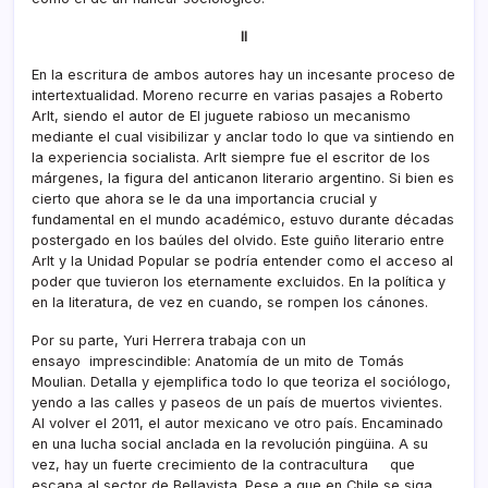
II
En la escritura de ambos autores hay un incesante proceso de
intertextualidad. Moreno recurre en varias pasajes a Roberto
Arlt, siendo el autor de El juguete rabioso un mecanismo
mediante el cual visibilizar y anclar todo lo que va sintiendo en
la experiencia socialista. Arlt siempre fue el escritor de los
márgenes, la figura del anticanon literario argentino. Si bien es
cierto que ahora se le da una importancia crucial y
fundamental en el mundo académico, estuvo durante décadas
postergado en los baúles del olvido. Este guiño literario entre
Arlt y la Unidad Popular se podría entender como el acceso al
poder que tuvieron los eternamente excluidos. En la política y
en la literatura, de vez en cuando, se rompen los cánones.
Por su parte, Yuri Herrera trabaja con un
ensayo imprescindible: Anatomía de un mito de Tomás
Moulian. Detalla y ejemplifica todo lo que teoriza el sociólogo,
yendo a las calles y paseos de un país de muertos vivientes.
Al volver el 2011, el autor mexicano ve otro país. Encaminado
en una lucha social anclada en la revolución pingüina. A su
vez, hay un fuerte crecimiento de la contracultura que
escapa al sector de Bellavista. Pese a que en Chile se siga