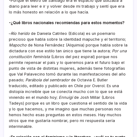
-Porque el Metro de Santiago era el espacio que utilizaba a
diario para leer e ir y volver desde mi trabajo y sentí que era
lo más honesto en relación a lo que hacía.
-¿Qué libros nacionales recomiendas para estos momentos?
–
Río herido
de Daniela Catrileo (Edícola) es un poemario
precioso que habla sobre la identidad mapuche y el territorio;
Mapocho
de Nona Fernández (Alquimia) porque habla sobre la
dictadura con ese estilo tan único que tiene la autora;
Por una
constitución feminista
(Libros del pez espiral) porque nos
permite repensar el país y lo queremos para el futuro bajo el
punto de vista de distintas mujeres, además tiene fotografías
que Val Palavecino tomó durante las manifestaciones del año
pasado;
Parábola del sembrador
de Octavia E. Butler
traducido, editado y publicado en Chile por Overol. Es una
distopía increíble que se conecta mucho con lo que se está
viviendo en el mundo hoy;
Ennuigi
de Josh Millar (Libros
Tadeys) porque es un libro que cuestiona el sentido de la vida
y lo que hacemos, y me imagino que muchas personas nos
hemos hecho esas preguntas en estos meses. Hay muchos
otros que me gustaría nombrar, pero mi respuesta sería
interminable.