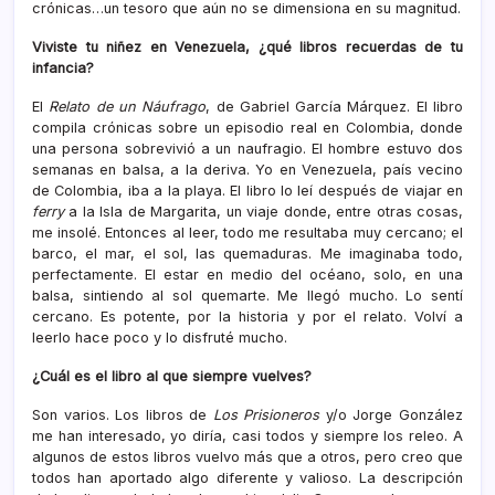
crónicas…un tesoro que aún no se dimensiona en su magnitud.
Viviste tu niñez en Venezuela, ¿qué libros recuerdas de tu
infancia?
El
Relato de un Náufrago
, de Gabriel García Márquez. El libro
compila crónicas sobre un episodio real en Colombia, donde
una persona sobrevivió a un naufragio. El hombre estuvo dos
semanas en balsa, a la deriva. Yo en Venezuela, país vecino
de Colombia, iba a la playa. El libro lo leí después de viajar en
ferry
a la Isla de Margarita, un viaje donde, entre otras cosas,
me insolé. Entonces al leer, todo me resultaba muy cercano; el
barco, el mar, el sol, las quemaduras. Me imaginaba todo,
perfectamente. El estar en medio del océano, solo, en una
balsa, sintiendo al sol quemarte. Me llegó mucho. Lo sentí
cercano. Es potente, por la historia y por el relato. Volví a
leerlo hace poco y lo disfruté mucho.
¿Cuál es el libro al que siempre vuelves?
Son varios. Los libros de
Los Prisioneros
y/o Jorge González
me han interesado, yo diría, casi todos y siempre los releo. A
algunos de estos libros vuelvo más que a otros, pero creo que
todos han aportado algo diferente y valioso. La descripción