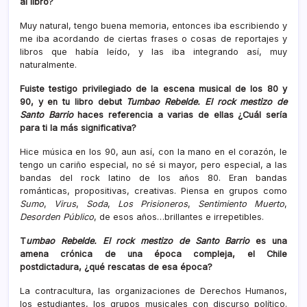
al libro?
Muy natural, tengo buena memoria, entonces iba escribiendo y
me iba acordando de ciertas frases o cosas de reportajes y
libros que había leído, y las iba integrando así, muy
naturalmente.
Fuiste testigo privilegiado de la escena musical de los 80 y
90, y en tu libro debut
Tumbao Rebelde. El rock mestizo de
Santo Barrio
haces referencia a varias de ellas ¿Cuál sería
para ti la más significativa?
Hice música en los 90, aun así, con la mano en el corazón, le
tengo un cariño especial, no sé si mayor, pero especial, a las
bandas del rock latino de los años 80. Eran bandas
románticas, propositivas, creativas. Piensa en grupos como
Sumo
,
Virus
,
Soda
,
Los Prisioneros
,
Sentimiento Muerto
,
Desorden Público
, de esos años…brillantes e irrepetibles.
T
umbao Rebelde. El rock mestizo de Santo Barrio
es una
amena crónica de una época compleja, el Chile
postdictadura, ¿qué rescatas de esa época?
La contracultura, las organizaciones de Derechos Humanos,
los estudiantes, los grupos musicales con discurso político.