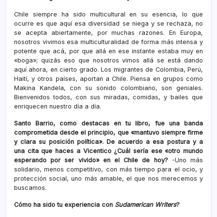
Chile siempre ha sido multicultural en su esencia, lo que
ocurre es que aquí esa diversidad se niega y se rechaza, no
se acepta abiertamente, por muchas razones. En Europa,
nosotros vivimos esa multiculturalidad de forma más intensa y
potente que acá, por que allá en ese instante estaba muy en
«boga»; quizás eso que nosotros vimos allá se está dando
aquí ahora, en cierto grado. Los migrantes de Colombia, Perú,
Haití, y otros países, aportan a Chile. Piensa en grupos como
Makina Kandela, con su sonido colombiano, son geniales.
Bienvenidos todos, con sus miradas, comidas, y bailes que
enriquecen nuestro día a día.
Santo Barrio, como destacas en tu libro, fue una banda
comprometida desde el principio, que «mantuvo siempre firme
y clara su posición política». De acuerdo a esa postura y a
una cita que haces a Vicentico ¿Cuál sería ese «otro mundo
esperando por ser vivido» en el Chile de hoy?
-Uno más
solidario, menos competitivo, con más tiempo para el ocio, y
protección social, uno más amable, el que nos merecemos y
buscamos.
Cómo ha sido tu experiencia con
Sudamerican Writers
?