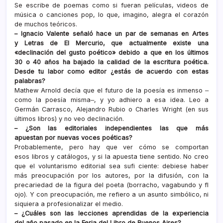
Se escribe de poemas como si fueran películas, videos de
música o canciones pop, lo que, imagino, alegra el corazón
de muchos teóricos.
– Ignacio Valente señaló hace un par de semanas en Artes
y Letras de El Mercurio, que actualmente existe una
«declinación del gusto poético» debido a que en los últimos
30 o 40
años ha bajado la calidad de la escritura poética.
Desde tu
labor como editor ¿estás de acuerdo con estas
palabras?
Mathew Arnold decía que el futuro de la poesía es inmenso ‒
como la poesía misma‒, y yo adhiero a esa idea. Leo a
Germán Carrasco, Alejandro Rubio o Charles Wright (en sus
últimos libros) y no veo declinación.
– ¿Son las editoriales independientes las que más
apuestan por nuevas voces poéticas?
Probablemente, pero hay que ver cómo se comportan
esos libros y catálogos, y si la apuesta tiene sentido. No creo
que el voluntarismo editorial sea sufi ciente: debiese haber
más preocupación por los autores, por la difusión, con la
precariedad de la figura del poeta (borracho, vagabundo y fl
ojo). Y con preocupación, me refiero a un asunto simbólico, ni
siquiera a profesionalizar el medio.
– ¿Cuáles son las lecciones aprendidas de la experiencia
del año pasado en la Feria del Libro de Buenos Aires?