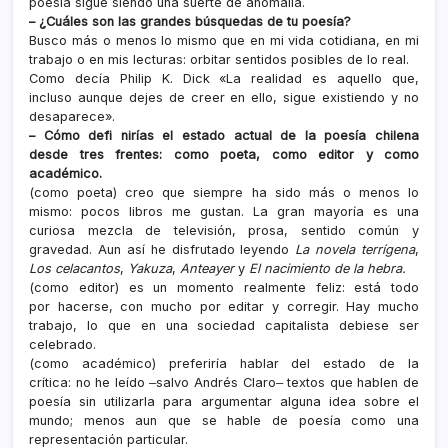
poesía sigue siendo una suerte de anomalía.
– ¿Cuáles son las grandes búsquedas de tu poesía?
Busco más o menos lo mismo que en mi vida cotidiana, en mi
trabajo o en mis lecturas: orbitar sentidos posibles de lo real.
Como decía Philip K. Dick «La realidad es aquello que,
incluso aunque dejes de creer en ello, sigue existiendo y no
desaparece».
– Cómo defi nirías el estado actual de la poesía chilena
desde tres frentes: como poeta, como editor y como
académico.
(como poeta) creo que siempre ha sido más o menos lo
mismo: pocos libros me gustan. La gran mayoría es una
curiosa mezcla de televisión, prosa, sentido común y
gravedad. Aun así he disfrutado leyendo
La novela terrígena
,
Los celacantos
,
Yakuza
,
Anteayer
y
El nacimiento de la hebra.
(como editor) es un momento realmente feliz: está todo
por hacerse, con mucho por editar y corregir. Hay mucho
trabajo, lo que en una sociedad capitalista debiese ser
celebrado.
(como académico) preferiría hablar del estado de la
crítica: no he leído ‒salvo Andrés Claro‒ textos que hablen de
poesía sin utilizarla para argumentar alguna idea sobre el
mundo; menos aun que se hable de poesía como una
representación particular.