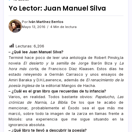
Yo Lector: Juan Manuel Silva
Por
Iván Martínez Berríos
Mayo 13, 2016
4 Min de lectura
Lecturas:
6,206
– ¿Qué lee Juan Manuel Silva?
Terminé hace poco de leer una antología de Robert Pinsky,la
novela
El desierto y la semilla
de Jorge Barón Biza y
La
hora más corta
, de Francisco Díaz Klaasen. Estos días he
estado releyendo a Germán Carrasco y unos ensayos de
Amiri Baraka y D.H.Lawrence, además de
El renacimiento de la
poesía inglesa
de la editorial Mangos de Hacha.
– ¿Cuál es el gran libro que recuerdas de tu infancia?
Varios, en realidad. Todos bastante obvios:
Papelucho
,
Las
crónicas de Narnia
,
La Biblia
. De los que te acabo de
mencionar, probablemente el Éxodo sea el que más me
marcó, sobre todo la imagen de la zarza en llamas frente a
Moisés: una experiencia que me sigue situando en la
ignorancia absoluta.
– ¿Qué libro te llevó a descubrir la poesía?