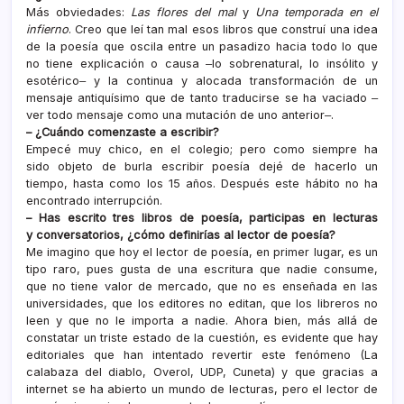
Más obviedades:
Las flores del mal
y
Una temporada en el
infierno
. Creo que leí tan mal esos libros que construí una idea
de la poesía que oscila entre un pasadizo hacia todo lo que
no tiene explicación o causa ‒lo sobrenatural, lo insólito y
esotérico‒ y la continua y alocada transformación de un
mensaje antiquísimo que de tanto traducirse se ha vaciado ‒
ver todo mensaje como una mutación de uno anterior‒.
– ¿Cuándo comenzaste a escribir?
Empecé muy chico, en el colegio; pero como siempre ha
sido objeto de burla escribir poesía dejé de hacerlo un
tiempo, hasta como los 15 años. Después este hábito no ha
encontrado interrupción.
– Has escrito tres libros de poesía, participas en lecturas
y conversatorios, ¿cómo definirías al lector de poesía?
Me imagino que hoy el lector de poesía, en primer lugar, es un
tipo raro, pues gusta de una escritura que nadie consume,
que no tiene valor de mercado, que no es enseñada en las
universidades, que los editores no editan, que los libreros no
leen y que no le importa a nadie. Ahora bien, más allá de
constatar un triste estado de la cuestión, es evidente que hay
editoriales que han intentado revertir este fenómeno (La
calabaza del diablo, Overol, UDP, Cuneta) y que gracias a
internet se ha abierto un mundo de lecturas, pero el lector de