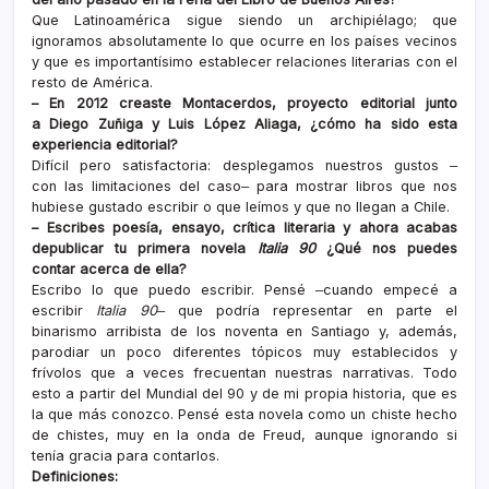
Que Latinoamérica sigue siendo un archipiélago; que
ignoramos absolutamente lo que ocurre en los países vecinos
y que es importantísimo establecer relaciones literarias con el
resto de América.
– En 2012 creaste Montacerdos, proyecto editorial junto
a Diego Zuñiga y Luis López Aliaga, ¿cómo ha sido esta
experiencia editorial?
Difícil pero satisfactoria: desplegamos nuestros gustos ‒
con las limitaciones del caso‒ para mostrar libros que nos
hubiese gustado escribir o que leímos y que no llegan a Chile.
– Escribes poesía, ensayo, crítica literaria y ahora acabas
depublicar tu primera novela
Italia 90
¿Qué nos puedes
contar acerca de ella?
Escribo lo que puedo escribir. Pensé ‒cuando empecé a
escribir
Italia 90
‒ que podría representar en parte el
binarismo arribista de los noventa en Santiago y, además,
parodiar un poco diferentes tópicos muy establecidos y
frívolos que a veces frecuentan nuestras narrativas. Todo
esto a partir del Mundial del 90 y de mi propia historia, que es
la que más conozco. Pensé esta novela como un chiste hecho
de chistes, muy en la onda de Freud, aunque ignorando si
tenía gracia para contarlos.
Definiciones: