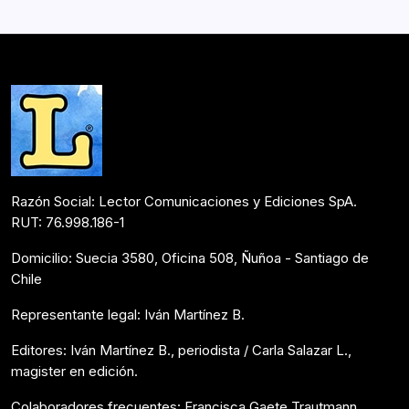
extrañamiento, las circunstancias en que la naturaleza y
la animalidad responden a su esencia, es decir, a lo…
Postulantes Premios Lector 2018
Mayo 31, 2018
Razón Social: Lector Comunicaciones y Ediciones SpA.
RUT: 76.998.186-1
Domicilio: Suecia 3580, Oficina 508, Ñuñoa - Santiago de
Chile
Representante legal: Iván Martínez B.
Editores: Iván Martínez B., periodista / Carla Salazar L.,
magister en edición.
Colaboradores frecuentes: Francisca Gaete Trautmann,