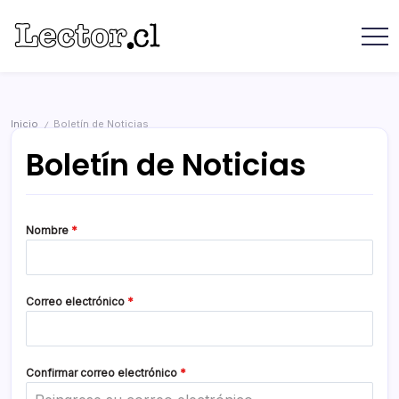
Saltar
contenido
Revista
Lector
Lector
-
Libros
Chilenos
Libros
Literatura
de
Chilena
Inicio
Boletín de Noticias
/
editoriales
Boletín de Noticias
independientes
chilenas
Nombre
*
Correo electrónico
*
Confirmar correo electrónico
*