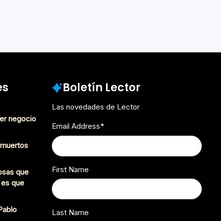
Diciembre 8, 2016
es
Boletín Lector
Las novedades de Lector
er negocio
Email Address
*
s muertos
First Name
cosas que
 es que
 Pablo
Last Name