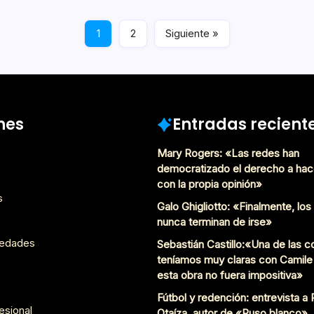
Diciembre 8, 2016
Párrafo Marcado
1
2
Siguiente »
nes
Entradas recient
Mary Rogers: «Las redes han
democratizado el derecho a hac
con la propia opinión»
s
Galo Ghigliotto: «Finalmente, lo
nunca terminan de irse»
edades
Sebastián Castillo:«Una de las 
teníamos muy claras con Camile
esta obra no fuera impositiva»
Fútbol y redención: entrevista a
esional
Otaíza, autor de «Ruso blanco»