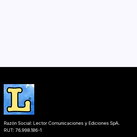
Dramas pobres
Por
Lector
1 Min De Lectura
«En Dramas pobres Claudia Rodríguez descoloca el
acomodo de las rutinas cotidianas y remece la
costumbre de una moral que reposa en la tibieza
acunada en pautas sociales que nos hacen ser algo
patéticos, tímidos a veces,…
Postulantes Premios Lector 2017
Mayo 29, 2017
Razón Social: Lector Comunicaciones y Ediciones SpA.
RUT: 76.998.186-1