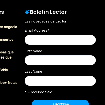
es
Boletín Lector
Las novedades de Lector
er negocio
Email Address
*
s muertos
First Name
cosas que
 es que
 Pablo
Last Name
ibe» Notas
* = required field