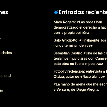
Diciembre 9, 2015
nes
Entradas recient
Mary Rogers: «Las redes han
democratizado el derecho a hac
con la propia opinión»
s
Galo Ghigliotto: «Finalmente, lo
nunca terminan de irse»
edades
Sebastián Castillo:«Una de las 
teníamos muy claras con Camile
esta obra no fuera impositiva»
Fútbol y redención: entrevista a
esional
Otaíza, autor de «Ruso blanco»
«La mano de arena que me escr
a Versare, de Diego Alegria.
do