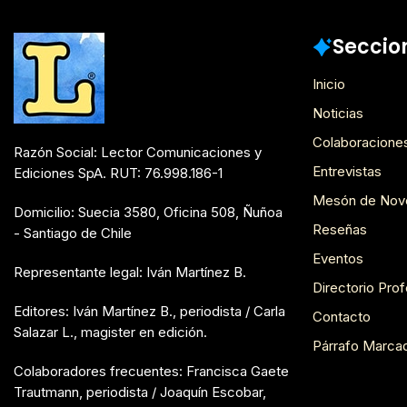
Mesón de Novedades
Seccio
Inicio
Noticias
Colaboracione
Razón Social: Lector Comunicaciones y
Entrevistas
Ediciones SpA. RUT: 76.998.186-1
Mesón de Nov
Domicilio: Suecia 3580, Oficina 508, Ñuñoa
Reseñas
- Santiago de Chile
Eventos
Representante legal: Iván Martínez B.
Directorio Prof
Editores: Iván Martínez B., periodista / Carla
Contacto
Salazar L., magister en edición.
Párrafo Marca
Colaboradores frecuentes: Francisca Gaete
Trautmann, periodista / Joaquín Escobar,