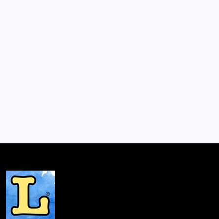
Harold Bennett
Por
Lector
1 Min De Lectura
Harold Bennett Cristóbal Jofré Drimburgo Harold
Bennet es un elegante conejo que vive en una casa
donde leer, almorzar y hasta tratar de salir de ella son
aventuras misteriosas…sobre todo por la presencia de
una sombra blanca,…
Postulantes Premios Lector 2018
Mayo 25, 2018