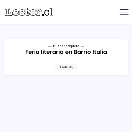
Saltar
contenido
Revista
Lector
Lector
-
Libros
Chilenos
Libros
Literatura
de
Chilena
editoriales
Buscar etiqueta
Feria literaria en Barrio Italia
independientes
chilenas
1 Artículo