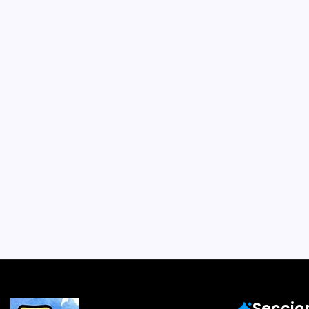
Luego de 10 a
Julieta!: De 
Vasalisa Edic
creadora Flor
2 Min
Por
Lector
¿Te acuerdas de Julieta
personajes más queridos
Chile y Latinoamérica en
Este 2023 se cumplen 20
primera agenda, por eso s
la vida,…
Noticias
Seccio