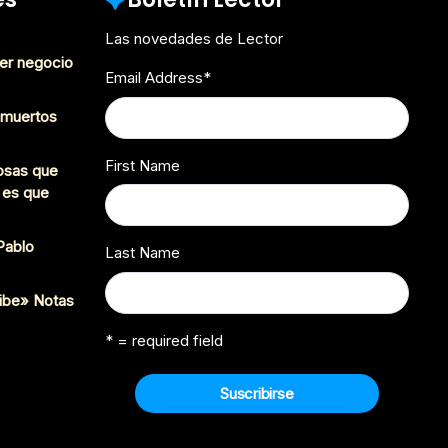
Las novedades de Lector
er negocio
Email Address
*
s muertos
First Name
cosas que
 es que
 Pablo
Last Name
ibe» Notas
* = required field