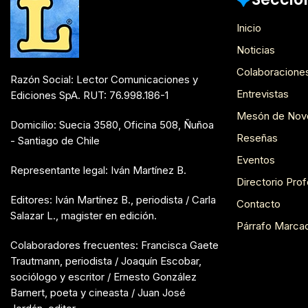
Inicio
Noticias
Colaboracione
Razón Social: Lector Comunicaciones y
Entrevistas
Ediciones SpA. RUT: 76.998.186-1
Mesón de Nov
Domicilio: Suecia 3580, Oficina 508, Ñuñoa
Reseñas
- Santiago de Chile
Eventos
Representante legal: Iván Martínez B.
Directorio Prof
Editores: Iván Martínez B., periodista / Carla
Contacto
Salazar L., magister en edición.
Párrafo Marca
Colaboradores frecuentes: Francisca Gaete
Trautmann, periodista / Joaquín Escobar,
sociólogo y escritor / Ernesto González
Barnert, poeta y cineasta / Juan José