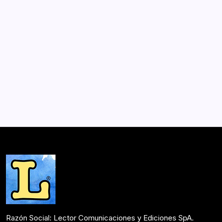
La escuela de carpinteros alemanes
de Puerto Montt
Por
Lector
2 Min De Lectura
Árbol, madera y arquitectura o cómo el bosque se
transforma en espacios habitables a través del arte y la
técnica guiada por hábiles carpinteros de origen
germano, con el objetivo de colonizar el territorio en
las…
Mesón de Novedades
Mayo 13, 2016
Razón Social: Lector Comunicaciones y Ediciones SpA.