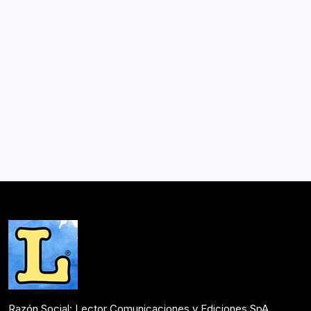
Guía del observador de nubes
Por
Lector
2 Min De Lectura
La Guía del observador de nubes combina curiosidades,
anécdotas y datos científicos, así como pinceladas
sobre la relación de las nubes con la literatura, la
iconografía religiosa o la mitología. No es un…
Mesón de Novedades
Mayo 11, 2017
Razón Social: Lector Comunicaciones y Ediciones SpA.