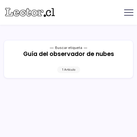
Saltar
contenido
Revista
Lector
Lector
-
Libros
Chilenos
Libros
Literatura
de
Chilena
editoriales
Buscar etiqueta
Guía del observador de nubes
independientes
chilenas
1 Artículo