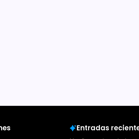
ry: «Leer y
re han sido el
e Trautmann
e en el mundo de la
de forma solitaria como ella
espués profundizó más al
sistir a talleres de literatura.
bro de cuentos…
Marzo 26, 2020
nes
Entradas recient