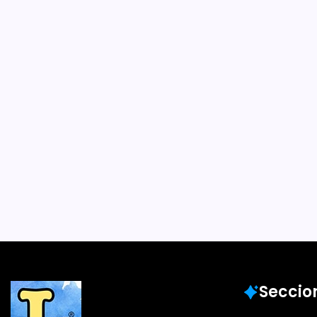
Amanda Teille
escribir siemp
eje central»
Por
Francisca Gaet
4 Min De Lectura
Comenzó a interiorizars
escritura a los 13 años, 
dice en la entrevista. D
entrar a la universidad y a
Luego sacó su primer li
Colaboraciones
Seccio