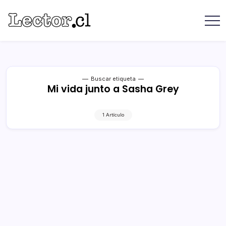
Saltar
contenido
Revista
Lector
Lector
-
Libros
Chilenos
Libros
Literatura
de
Chilena
editoriales
Buscar etiqueta
Mi vida junto a Sasha Grey
independientes
chilenas
1 Artículo