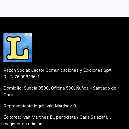
que me atrapaba por sorpresa, algo que no había
previsto, algo que me dejaba completamente solo.” Mi
vida junto…
Postulantes Premios Lector 2018
Abril 29, 2018
Razón Social: Lector Comunicaciones y Ediciones SpA.
RUT: 76.998.186-1
Domicilio: Suecia 3580, Oficina 508, Ñuñoa - Santiago de
Chile
Representante legal: Iván Martínez B.
Editores: Iván Martínez B., periodista / Carla Salazar L.,
magister en edición.