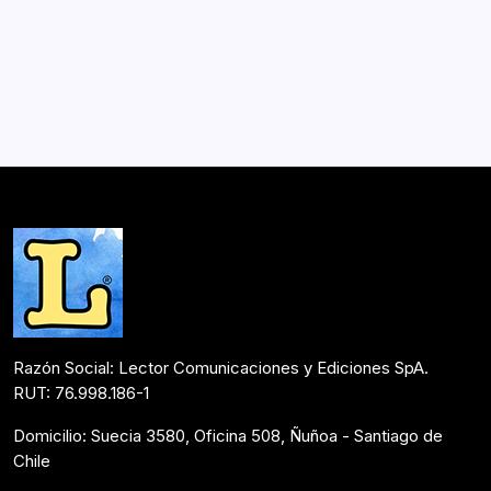
fue lanzada en el Teatro de la Aurora
Por
Lector
3 Min De Lectura
El pasado miércoles 26 de septiembre se realizó el
lanzamiento del séptimo libro de nuestra directora, la
escritora, terapeuta energética y periodista Valeria Solís
en el Teatro de la Aurora. El evento, que se…
Noticias
Octubre 4, 2018
Razón Social: Lector Comunicaciones y Ediciones SpA.
RUT: 76.998.186-1
Domicilio: Suecia 3580, Oficina 508, Ñuñoa - Santiago de
Chile