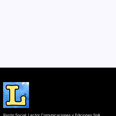
Noches en la ciudad
Por
Lector
2 Min De Lectura
Un interesante conjunto de trece relatos forma este libro
de Emilio Ramón. Encontramos una multiplicidad de
personalidades: a un cesante pasado de cocaína como
remedio para la tartamudez, a un editor machista y
fracasado, a una mujer de la…
Mesón de Novedades
Abril 26, 2017
Razón Social: Lector Comunicaciones y Ediciones SpA.