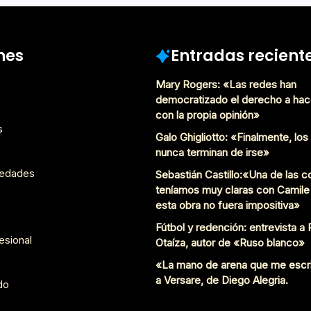
Enero 26, 2017
nes
Entradas recient
Mary Rogers: «Las redes han
democratizado el derecho a hac
con la propia opinión»
s
Galo Ghigliotto: «Finalmente, lo
nunca terminan de irse»
edades
Sebastián Castillo:«Una de las 
teníamos muy claras con Camile
esta obra no fuera impositiva»
Fútbol y redención: entrevista a
esional
Otaíza, autor de «Ruso blanco»
«La mano de arena que me escr
a Versare, de Diego Alegria.
do