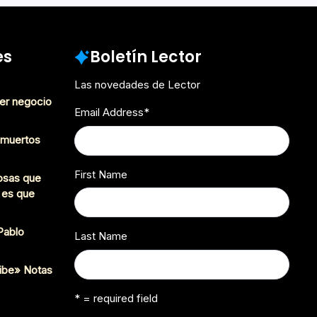
es
Boletín Lector
Las novedades de Lector
er negocio
Email Address
*
s muertos
First Name
cosas que
 es que
 Pablo
Last Name
ibe» Notas
* = required field