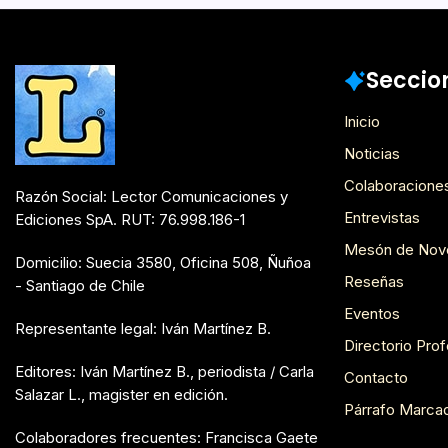
Mesón de Novedades
Seccio
Inicio
Noticias
Colaboracione
Razón Social: Lector Comunicaciones y
Entrevistas
Ediciones SpA. RUT: 76.998.186-1
Mesón de Nov
Domicilio: Suecia 3580, Oficina 508, Ñuñoa
Reseñas
- Santiago de Chile
Eventos
Representante legal: Iván Martínez B.
Directorio Prof
Editores: Iván Martínez B., periodista / Carla
Contacto
Salazar L., magister en edición.
Párrafo Marca
Colaboradores frecuentes: Francisca Gaete