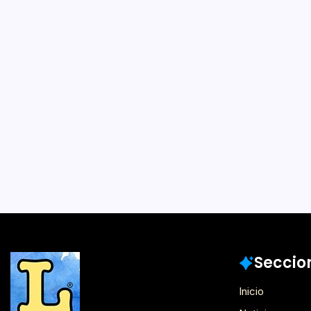
Poéticas del 
1 Min 
Por
Lector
Más temprano que tarde,
será aceptado por la RAE
designa el desborde vita
podría ser parte de la ge
porque…
Postulantes Premios Lector 2017
Seccio
Inicio