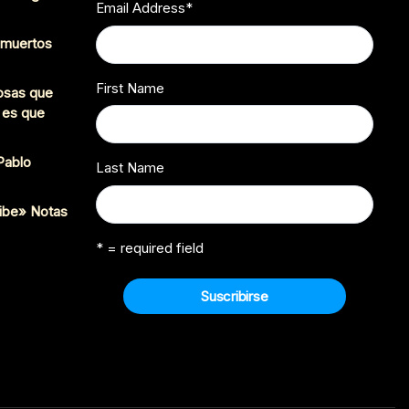
Email Address
*
s muertos
First Name
cosas que
 es que
 Pablo
Last Name
ibe» Notas
* = required field