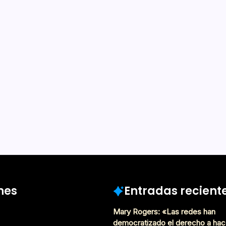
paisaje
De Lectura
 el adjetivo «rokhiano»
. O quizá no, pero existe y
l de un poeta que bien
neración beat, salvo
Mayo 16, 2017
nes
Entradas recient
Mary Rogers: «Las redes han
democratizado el derecho a hac