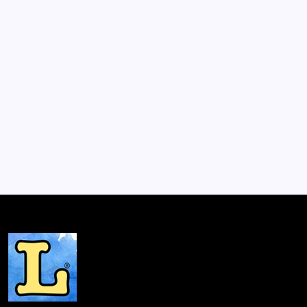
Un milagro al revés
Por
Lector
1 Min De Lectura
“Al éxito se lo debe alimentar a diario, es un monstruo
insaciable”. Cuando en el país se promulga la Ley de
Descentralización de Sanidad Mental, que ofrece una
subvención a los municipios por cada uno de sus
enfermos mentales, la localidad de Florindo…
Mesón de Novedades
Septiembre 27, 2015