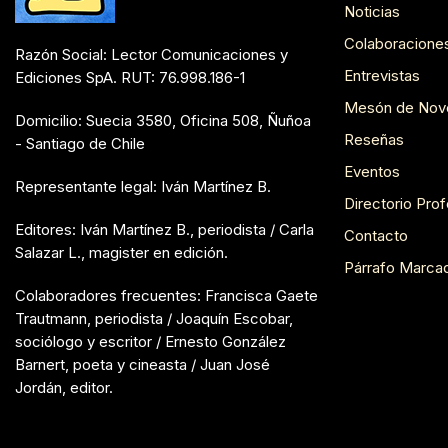
Noticias
Colaboracione
Razón Social: Lector Comunicaciones y
Entrevistas
Ediciones SpA. RUT: 76.998.186-1
Mesón de Nov
Domicilio: Suecia 3580, Oficina 508, Ñuñoa
Reseñas
- Santiago de Chile
Eventos
Representante legal: Iván Martínez B.
Directorio Prof
Editores: Iván Martínez B., periodista / Carla
Contacto
Salazar L., magister en edición.
Párrafo Marca
Colaboradores frecuentes: Francisca Gaete
Trautmann, periodista / Joaquín Escobar,
sociólogo y escritor / Ernesto González
Barnert, poeta y cineasta / Juan José
Jordán, editor.