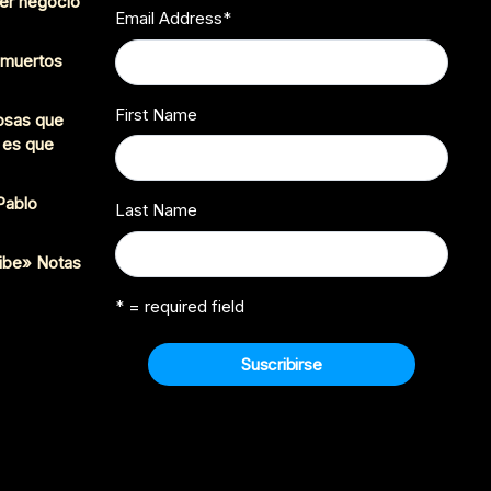
er negocio
Email Address
*
s muertos
First Name
cosas que
 es que
 Pablo
Last Name
ibe» Notas
* = required field