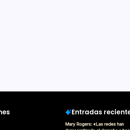
bro 2017: 150
ilenas y
e suman al
Ya no basta con
 De Lectura
n independiente más
alizará entre el 30 de
embre en el Centro Cultural
 «Ya no basta con leer» es
Noviembre 14, 2017
nes
Entradas recient
Mary Rogers: «Las redes han