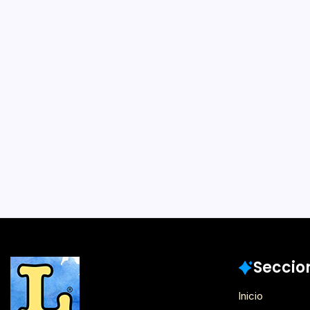
XI Furia del Li
editoriales ch
extranjeras s
llamado de “
leer”
4 Min
Por
Lector
El encuentro de edició
importante del país se re
noviembre y el 3 de dici
Gabriela Mistral (GAM).
el lema…
Noticias
Seccio
Inicio