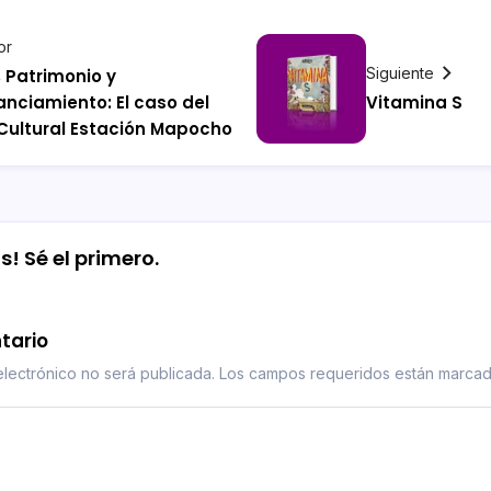
or
Siguiente
, Patrimonio y
anciamiento: El caso del
Vitamina S
Cultural Estación Mapocho
! Sé el primero.
tario
lectrónico no será publicada.
Los campos requeridos están marca