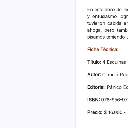
En este libro de h
y entusiasmo logr
tuvieron cabida 
ahoga, pero tambi
pisamos teniendo u
Ficha Técnica:
Título:
4 Esquinas
Autor
:
Claudio Ro
Editorial:
Pánico Ed
ISBN:
978-956-97
Precio:
$ 16.000.-