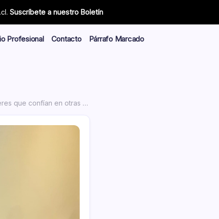
cl.
Suscríbete a nuestro Boletín
io Profesional
Contacto
Párrafo Marcado
to es lo que más destaco de mi ensayo»