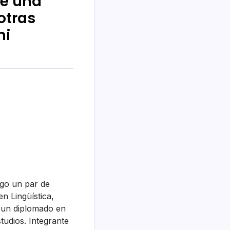
re una
otras
mi
go un par de
n Lingüística,
; un diplomado en
studios. Integrante