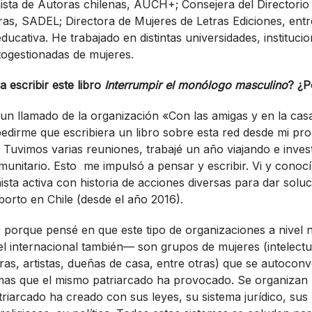
nista de Autoras chilenas, AUCH+; Consejera del Directorio 
ras, SADEL; Directora de Mujeres de Letras Ediciones, entr
educativa. He trabajado en distintas universidades, instituci
togestionadas de mujeres.
 escribir este libro
Interrumpir el monólogo masculino
? ¿P
un llamado de la organización «Con las amigas y en la cas
edirme que escribiera un libro sobre esta red desde mi pr
a. Tuvimos varias reuniones, trabajé un año viajando e inves
omunitario. Esto me impulsó a pensar y escribir. Vi y conoc
ista activa con historia de acciones diversas para dar soluc
borto en Chile (desde el año 2016).
?, porque pensé en que este tipo de organizaciones a nivel 
l internacional también— son grupos de mujeres (intelectua
as, artistas, dueñas de casa, entre otras) que se autocon
mas que el mismo patriarcado ha provocado. Se organizan p
riarcado ha creado con sus leyes, su sistema jurídico, sus 