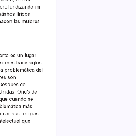
 profundizando mi
isbos líricos
hacen las mujeres
orto es un lugar
siones hace siglos
a problemática del
res son
 Después de
Unidas, Ong’s de
r que cuando se
oblemática más
tomar sus propias
ntelectual que