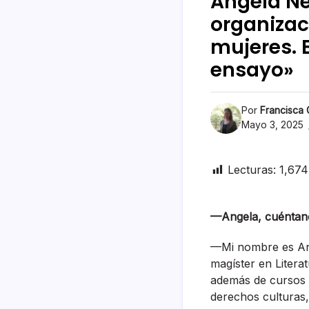
Angela Ne
organizac
mujeres. 
ensayo»
Por
Francisca
Mayo 3, 2025
Lecturas:
1,674
—Angela, cuéntano
—Mi nombre es Ang
magíster en Litera
además de cursos 
derechos culturas, 