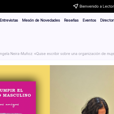
Bienvenido a Lector.
Entrevistas
Mesón de Novedades
Reseñas
Eventos
Director
gela Neira-Muñoz: «Quise escribir sobre una organización de mujeres que confían en otras mujeres. Es