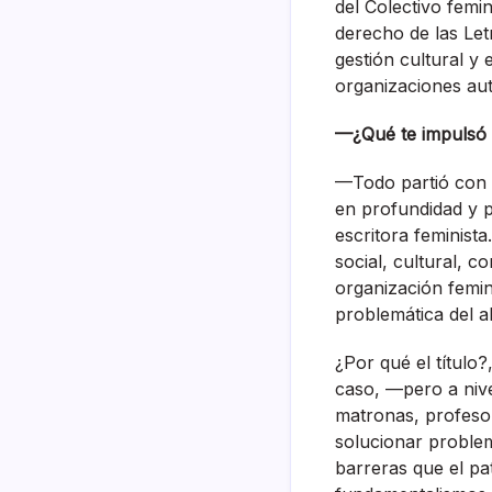
del Colectivo femi
derecho de las Let
gestión cultural y 
organizaciones au
—¿Qué te impulsó a
—Todo partió con 
en profundidad y p
escritora feminist
social, cultural, c
organización femin
problemática del a
¿Por qué el título
caso, —pero a nive
matronas, profesor
solucionar proble
barreras que el pat