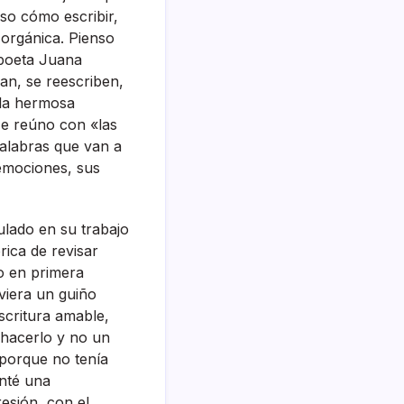
nso cómo escribir,
 orgánica. Pienso
 poeta Juana
an, se reescriben,
 la hermosa
 Me reúno con «las
palabras que van a
emociones, sus
ulado en su trabajo
rica de revisar
o en primera
viera un guiño
scritura amable,
e hacerlo y no un
porque no tenía
enté una
esión, con el