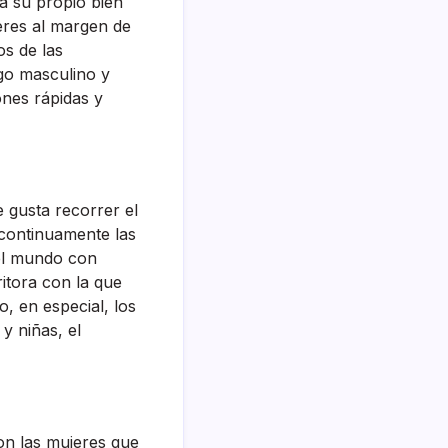
ra su propio bien
jeres al margen de
os de las
ogo masculino y
ones rápidas y
 gusta recorrer el
 continuamente las
 el mundo con
itora con la que
, en especial, los
y niñas, el
con las mujeres que