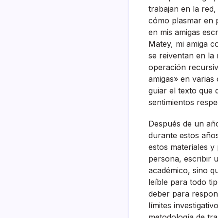
trabajan en la red
cómo plasmar en pa
en mis amigas esc
Matey, mi amiga co
se reiventan en la
operación recursiva
amigas» en varias 
guiar el texto qu
sentimientos respe
Después de un año 
durante estos años,
estos materiales y
persona, escribir 
académico, sino qu
leíble para todo ti
deber para respon
límites investigati
metodología de tra