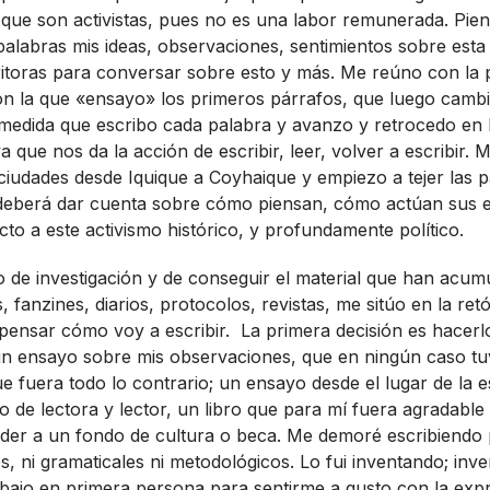
, que son activistas, pues no es una labor remunerada. Pie
labras mis ideas, observaciones, sentimientos sobre esta
ritoras para conversar sobre esto y más. Me reúno con la
n la que «ensayo» los primeros párrafos, que luego cambi
 medida que escribo cada palabra y avanzo y retrocedo en
 que nos da la acción de escribir, leer, volver a escribir.
ciudades desde Iquique a Coyhaique y empiezo a tejer las 
e deberá dar cuenta sobre cómo piensan, cómo actúan sus 
cto a este activismo histórico, y profundamente político.
de investigación y de conseguir el material que han acum
 fanzines, diarios, protocolos, revistas, me sitúo en la retó
 pensar cómo voy a escribir. La primera decisión es hacerl
un ensayo sobre mis observaciones, que en ningún caso tu
e fuera todo lo contrario; un ensayo desde el lugar de la e
po de lectora y lector, un libro que para mí fuera agradabl
der a un fondo de cultura o beca. Me demoré escribiendo 
vos, ni gramaticales ni metodológicos. Lo fui inventando; inv
bajo en primera persona para sentirme a gusto con la expr