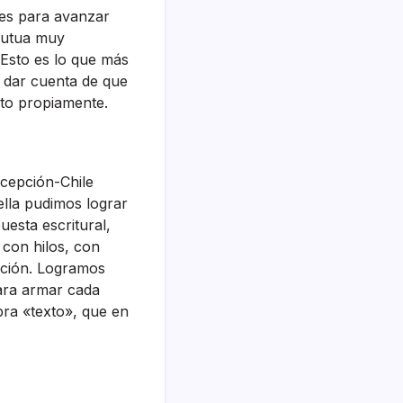
res para avanzar
 mutua muy
 Esto es lo que más
a dar cuenta de que
rto propiamente.
ncepción-Chile
ella pudimos lograr
puesta escritural,
con hilos, con
ización. Logramos
para armar cada
bra «texto», que en