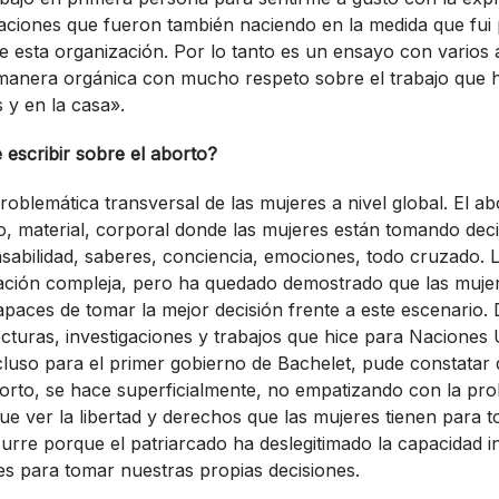
saciones que fueron también naciendo en la medida que fui
 esta organización. Por lo tanto es un ensayo con varios at
 manera orgánica con mucho respeto sobre el trabajo que 
 y en la casa».
 escribir sobre el aborto?
blemática transversal de las mujeres a nivel global. El ab
co, material, corporal donde las mujeres están tomando deci
abilidad, saberes, conciencia, emociones, todo cruzado. L
uación compleja, pero ha quedado demostrado que las muje
apaces de tomar la mejor decisión frente a este escenario.
turas, investigaciones y trabajos que hice para Naciones 
incluso para el primer gobierno de Bachelet, pude constata
orto, se hace superficialmente, no empatizando con la pr
 que ver la libertad y derechos que las mujeres tienen para 
curre porque el patriarcado ha deslegitimado la capacidad i
s para tomar nuestras propias decisiones.