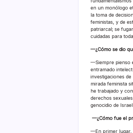
fundamentalismos r
en un monólogo ete
la toma de decisio
feministas, y de e
patriarcal; se fuga
cuidadas para toda
—¿Cómo se dio que
—Siempre pienso en
entramado intelect
investigaciones de 
mirada feminista s
he trabajado y con
derechos sexuales 
genocidio de Israe
—¿Cómo fue el proc
—En primer lugar, 