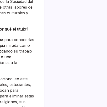
de la Sociedad del
e otras labores de
ones culturales y
or qué el título?
a» para conocerlas
opia mirada como
tigando su trabajo
í a una
iones a la
nacional en este
les, estudiantes,
vocan para
ara eliminar estas
religiones, sus