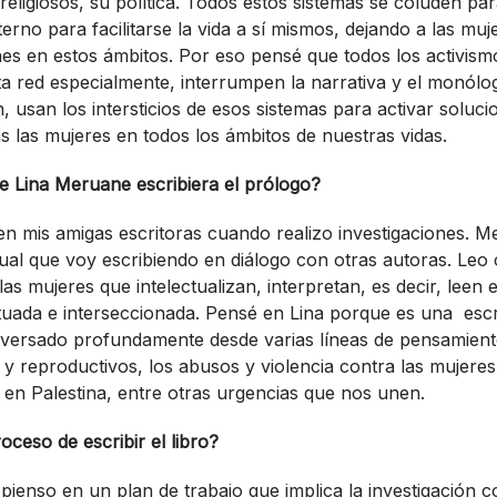
eligiosos, su política. Todos estos sistemas se coluden pa
rno para facilitarse la vida a sí mismos, dejando a las mu
nes en estos ámbitos. Por eso pensé que todos los activism
sta red especialmente, interrumpen la narrativa y el monól
n, usan los intersticios de esos sistemas para activar soluci
s las mujeres en todos los ámbitos de nuestras vidas.
 Lina Meruane escribiera el prólogo?
 mis amigas escritoras cuando realizo investigaciones. Me
ual que voy escribiendo en diálogo con otras autoras. Leo
las mujeres que intelectualizan, interpretan, es decir, leen
ituada e interseccionada. Pensé en Lina porque es una escr
versado profundamente desde varias líneas de pensamiento
y reproductivos, los abusos y violencia contra las mujeres 
l en Palestina, entre otras urgencias que nos unen.
eso de escribir el libro?
pienso en un plan de trabajo que implica la investigación 