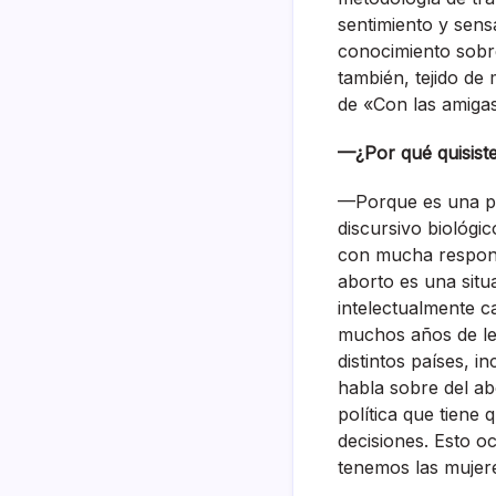
sentimiento y sen
conocimiento sobre
también, tejido de
de «Con las amigas
—¿Por qué quisiste
—Porque es una pro
discursivo biológi
con mucha respons
aborto es una sit
intelectualmente c
muchos años de lec
distintos países, 
habla sobre del ab
política que tiene
decisiones. Esto o
tenemos las mujere