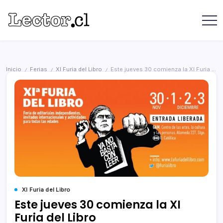
Saltar
contenido
Revista
Lector
Lector
-
Libros
Chilenos
Libros
Literatura
de
Chilena
Inicio
Ferias
XI Furia del Libro
Este jueves 30 comienza la XI Furia del Libro
/
/
/
editoriales
independientes
chilenas
XI Furia del Libro
Este jueves 30 comienza la XI
Furia del Libro