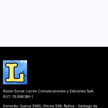
Colibrí 2024
Por
Lector
1 Min De Lectura
La Corporación IBBY Chile se complace en anunciar la
apertura de la convocatoria para el Premio Medalla
Colibrí 2024, una iniciativa que busca destacar y celebrar
lo mejor de la literatura infantil y juvenil en Chile. Este
año, el concurso es aún…
Noticias
Mayo 24, 2024
Razón Social: Lector Comunicaciones y Ediciones SpA.
RUT: 76.998.186-1
Domicilio: Suecia 3580, Oficina 508, Ñuñoa - Santiago de