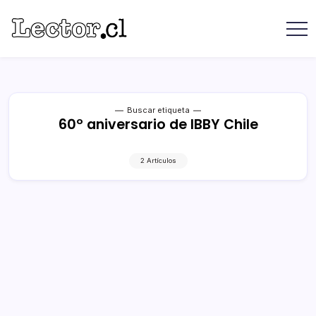
Saltar
contenido
Revista
Lector
Lector
-
Libros
Chilenos
Libros
Literatura
de
Chilena
editoriales
Buscar etiqueta
60º aniversario de IBBY Chile
independientes
chilenas
2 Artículos