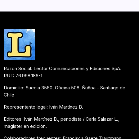
ritmo que parecía inmutable. Esa costumbre cayó en
desuso, quedando relegada al olvido.Así, Añoranzas…
Postulantes Premios Lector 2017
Mayo 16, 2017
Razón Social: Lector Comunicaciones y Ediciones SpA.
RUT: 76.998.186-1
Domicilio: Suecia 3580, Oficina 508, Ñuñoa - Santiago de
Chile
Representante legal: Iván Martínez B.
Editores: Iván Martínez B., periodista / Carla Salazar L.,
magister en edición.
Colaboradores frecuentes: Francisca Gaete Trautmann,