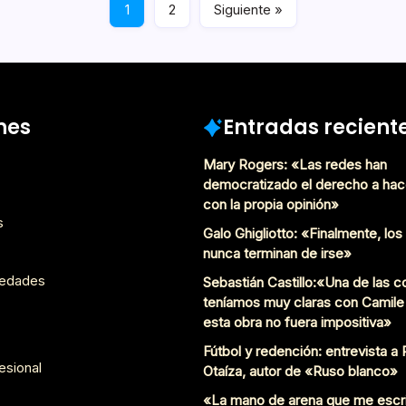
Mayo 26, 2018
Postulantes Premios Lect
1
2
Siguiente »
nes
Entradas recient
Mary Rogers: «Las redes han
democratizado el derecho a hac
con la propia opinión»
s
Galo Ghigliotto: «Finalmente, lo
nunca terminan de irse»
edades
Sebastián Castillo:«Una de las 
teníamos muy claras con Camile
esta obra no fuera impositiva»
Fútbol y redención: entrevista a
esional
Otaíza, autor de «Ruso blanco»
«La mano de arena que me escr