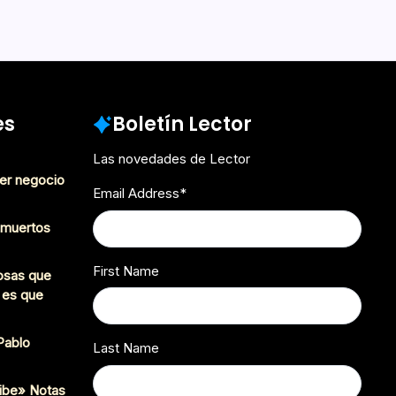
Mayo 26, 2018
or 2018
es
Boletín Lector
Las novedades de Lector
er negocio
Email Address
*
s muertos
First Name
cosas que
 es que
 Pablo
Last Name
ibe» Notas