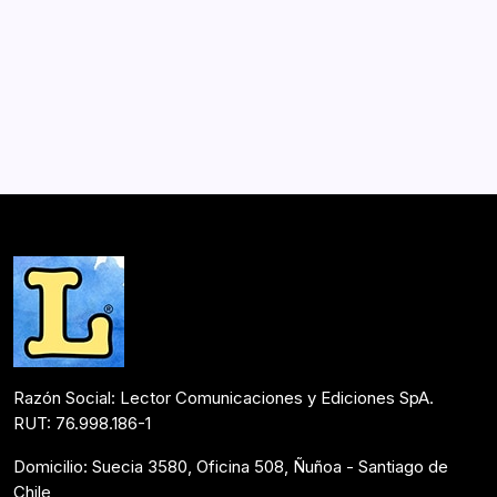
+Universo: Ciencia & Ficción
Por
Lector
1 Min De Lectura
+Universo: Ciencia & Ficción, un libro para todos, que,
desde la voz de un grupo de jóvenes, presenta de
manera gráfica, dinámica y sorprendente, respuestas a
muchos cuestionamientos e inquietudes en torno al
Universo, la vida y nuestra identidad…
Mesón de Novedades
Agosto 18, 2015
Razón Social: Lector Comunicaciones y Ediciones SpA.
RUT: 76.998.186-1
Domicilio: Suecia 3580, Oficina 508, Ñuñoa - Santiago de
Chile