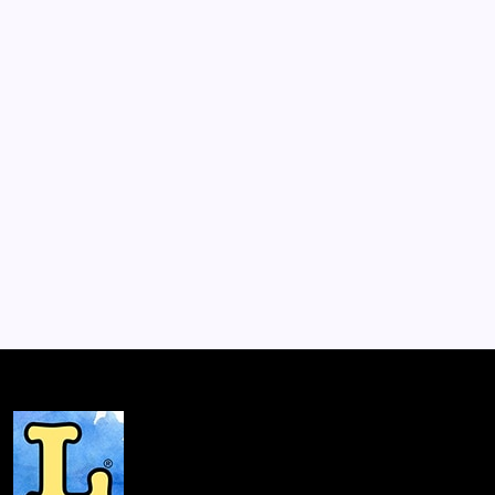
Álvaro Corbalán; El dueño de la
noche
Por
Lector
2 Min De Lectura
Pocos períodos de la historia nacional han sido
registrados de modo tan profuso por el periodismo
como el de la dictadura. A pesar de ello, sigue habiendo
historias que contar de esos años, ya sea porque
permanecen desconocidas o porque sólo la distancia…
Mesón de Novedades
Agosto 6, 2015