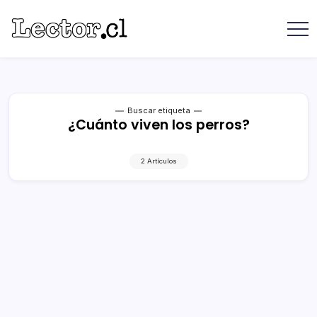
Saltar
contenido
Revista
Lector
Lector
-
Libros
Chilenos
Libros
Literatura
de
Chilena
editoriales
Buscar etiqueta
¿Cuánto viven los perros?
independientes
chilenas
2 Artículos