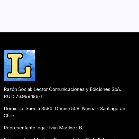
Comenzó a interiorizarse en el mundo de la escritura a
los 13 años, de forma solitaria como ella dice en la
entrevista. Después profundizó más al entrar a la
universidad y asistir a talleres de literatura. Luego sacó
su primer libro de cuentos…
Colaboraciones
Marzo 26, 2020
Razón Social: Lector Comunicaciones y Ediciones SpA.
RUT: 76.998.186-1
Domicilio: Suecia 3580, Oficina 508, Ñuñoa - Santiago de
Chile
Representante legal: Iván Martínez B.