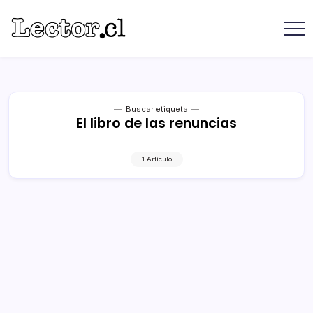
Saltar
contenido
Revista
Lector
Lector
-
Libros
Chilenos
Libros
Literatura
de
Chilena
editoriales
Buscar etiqueta
El libro de las renuncias
independientes
chilenas
1 Artículo