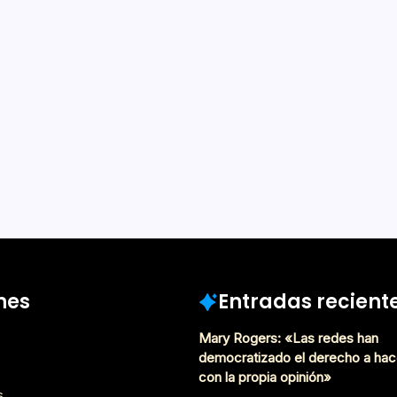
De Lectura
e entiendo… No comprendo
ono, lo proceso, y me
mpecemos de nuevo. No te
”, a veces un “no sé”. Y por
abeza da vueltas en el…
Mayo 7, 2026
nes
Entradas recient
Mary Rogers: «Las redes han
democratizado el derecho a hac
con la propia opinión»
s