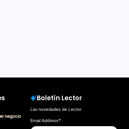
es
Boletín Lector
Las novedades de Lector
er negocio
Email Address
*