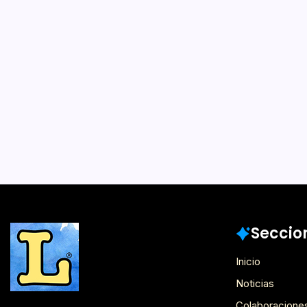
El reinicio
1 Min 
Por
Lector
Por Maura Santis No t
este sentimiento. Lo raz
abrumo. Un momento. E
entiendo. A veces un “sí
más que lo intento, mi c
Laboratorio UCEN LECTOR
Seccio
Inicio
Noticias
Colaboracione