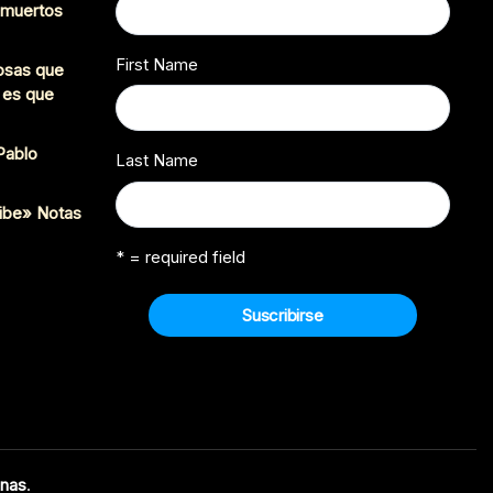
s muertos
First Name
cosas que
 es que
 Pablo
Last Name
ibe» Notas
* = required field
enas
.