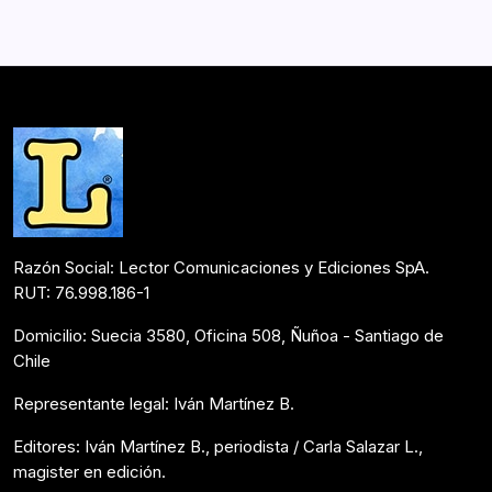
fragmentos autobiográficos que, con una voz fuerte,
moderna y llena de un gran estilo y belleza, explora qué
es ser mujer en…
Postulantes Premios Lector 2018
Mayo 31, 2018
Razón Social: Lector Comunicaciones y Ediciones SpA.
RUT: 76.998.186-1
Domicilio: Suecia 3580, Oficina 508, Ñuñoa - Santiago de
Chile
Representante legal: Iván Martínez B.
Editores: Iván Martínez B., periodista / Carla Salazar L.,
magister en edición.