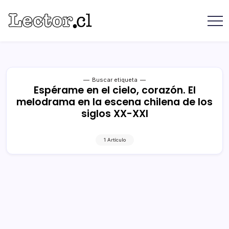
Saltar
contenido
Revista
Lector
Lector
-
Libros
Chilenos
Libros
Literatura
de
Chilena
editoriales
Buscar etiqueta
Espérame en el cielo, corazón. El
independientes
melodrama en la escena chilena de los
chilenas
siglos XX-XXI
1 Artículo