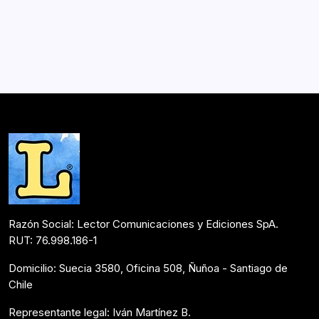
Por
Lector
1 Min De Lectura
Espérame en el cielo, corazón. El melodrama en la
escena chilena de los siglos XX-XXI Soledad Figueroa R.
y Javiera Larraín G. Editorial Cuarto Propio ¿Cómo han
sido los tránsitos y aspectos…
Postulantes Premios Lector 2018
Mayo 4, 2018
Razón Social: Lector Comunicaciones y Ediciones SpA.
RUT: 76.998.186-1
Domicilio: Suecia 3580, Oficina 508, Ñuñoa - Santiago de
Chile
Representante legal: Iván Martínez B.