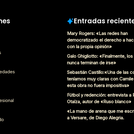
Julio 5, 2018
nes
Entradas recient
Mary Rogers: «Las redes han
democratizado el derecho a hac
con la propia opinión»
s
Galo Ghigliotto: «Finalmente, lo
nunca terminan de irse»
edades
Sebastián Castillo:«Una de las 
teníamos muy claras con Camile
esta obra no fuera impositiva»
Fútbol y redención: entrevista a
esional
Otaíza, autor de «Ruso blanco»
«La mano de arena que me escr
a Versare, de Diego Alegria.
do