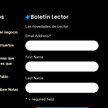
es
Boletín Lector
Las novedades de Lector
er negocio
Email Address
*
s muertos
First Name
cosas que
 es que
 Pablo
Last Name
ibe» Notas
* = required field