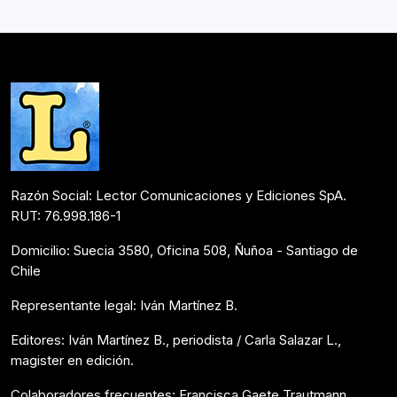
noticia de un terremoto que ha sacudido a Nuevo
México; el más grande registrado en la…
Postulantes Premios Lector 2018
Mayo 30, 2018
Razón Social: Lector Comunicaciones y Ediciones SpA.
RUT: 76.998.186-1
Domicilio: Suecia 3580, Oficina 508, Ñuñoa - Santiago de
Chile
Representante legal: Iván Martínez B.
Editores: Iván Martínez B., periodista / Carla Salazar L.,
magister en edición.
Colaboradores frecuentes: Francisca Gaete Trautmann,