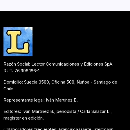
volcán, río, nieve, flor… Jaime Mancilla nos invita a
acompañarlo en este viaje con rima,…
Postulantes Premios Lector 2018
Mayo 26, 2018
Razón Social: Lector Comunicaciones y Ediciones SpA.
RUT: 76.998.186-1
Domicilio: Suecia 3580, Oficina 508, Ñuñoa - Santiago de
Chile
Representante legal: Iván Martínez B.
Editores: Iván Martínez B., periodista / Carla Salazar L.,
magister en edición.
Colaboradores frecuentes: Francisca Gaete Trautmann,