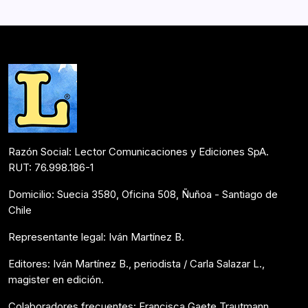
amenas cartas, Joaquín García-Huidobro y Manfred
Svensson se hacen cargo de los tremendos cambios…
Postulantes Premios Lector 2018
Mayo 4, 2018
Razón Social: Lector Comunicaciones y Ediciones SpA.
RUT: 76.998.186-1
Domicilio: Suecia 3580, Oficina 508, Ñuñoa - Santiago de
Chile
Representante legal: Iván Martínez B.
Editores: Iván Martínez B., periodista / Carla Salazar L.,
magister en edición.
Colaboradores frecuentes: Francisca Gaete Trautmann,