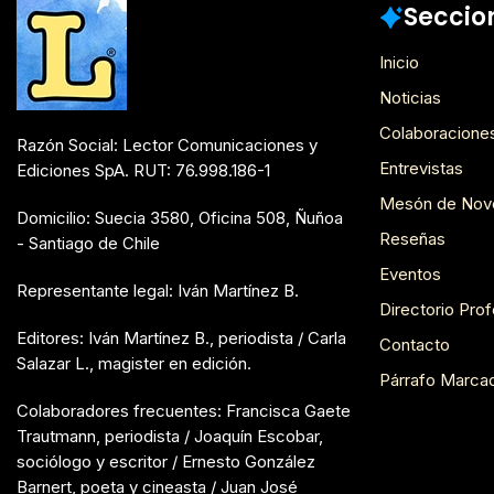
Seccio
Inicio
Noticias
Colaboracione
Razón Social: Lector Comunicaciones y
Entrevistas
Ediciones SpA. RUT: 76.998.186-1
Mesón de Nov
Domicilio: Suecia 3580, Oficina 508, Ñuñoa
Reseñas
- Santiago de Chile
Eventos
Representante legal: Iván Martínez B.
Directorio Prof
Editores: Iván Martínez B., periodista / Carla
Contacto
Salazar L., magister en edición.
Párrafo Marca
Colaboradores frecuentes: Francisca Gaete
Trautmann, periodista / Joaquín Escobar,
sociólogo y escritor / Ernesto González
Barnert, poeta y cineasta / Juan José