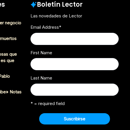
es
Boletín Lector
Las novedades de Lector
er negocio
Email Address
*
s muertos
First Name
cosas que
 es que
 Pablo
Last Name
ibe» Notas
* = required field